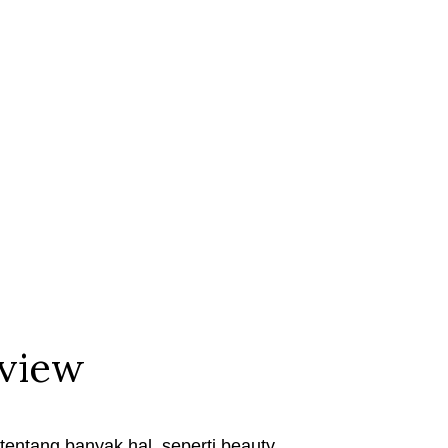
eview
entang banyak hal, seperti beauty,