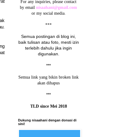
rat
For any inquiries, please contact
by email
nisaahani@gmail.com
or my social media.
ak
***
u.
Semua postingan di blog ini,
baik tulisan atau foto, mesti izin
ang
terlebih dahulu jika ingin
hat
digunakan.
***
Semua link yang bikin broken link
akan dihapus
***
TLD since Mei 2018
Dukung nisaahani dengan donasi di
sini!