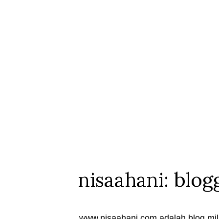
nisaahani: blog
www.nisaahani.com adalah blog mili