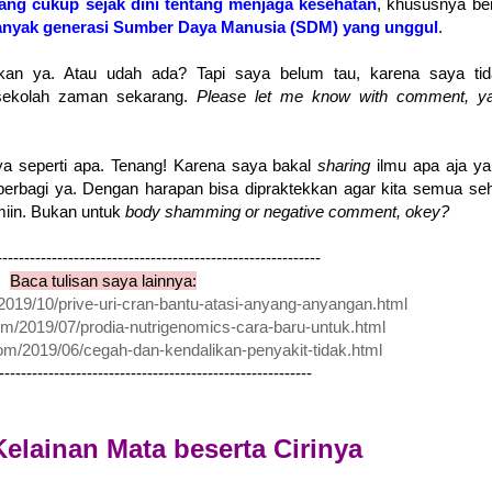
ng cukup sejak dini tentang menjaga kesehatan
, khususnya be
anyak generasi Sumber Daya Manusia (SDM) yang unggul
.
kan ya. Atau udah ada? Tapi saya belum tau, karena saya tid
 sekolah zaman sekarang.
Please let me know with comment, ya
ya seperti apa. Tenang! Karena saya bakal
sharing
ilmu apa aja y
 berbagi ya. Dengan harapan bisa dipraktekkan agar kita semua se
miin. Bukan untuk
body shamming or negative comment, okey?
-----------------------------------------------------------
Baca tulisan saya lainnya:
2019/10/prive-uri-cran-bantu-atasi-anyang-anyangan.html
om/2019/07/prodia-nutrigenomics-cara-baru-untuk.html
om/2019/06/cegah-dan-kendalikan-penyakit-tidak.html
---------------------------------------------------------
Kelainan Mata beserta Cirinya