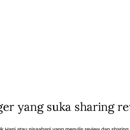
ger yang suka sharing r
k Hani atau nisaahani yang menulis review dan sharing t