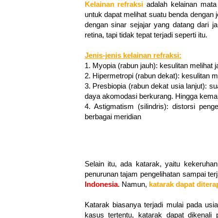
Kelainan refraksi
adalah kelainan mata
untuk dapat melihat suatu benda dengan j
dengan sinar sejajar yang datang dari 
retina, tapi tidak tepat terjadi seperti itu.
Jenis-jenis kelainan refraksi:
1. Myopia (rabun jauh): kesulitan melihat 
2. Hipermetropi (rabun dekat): kesulitan m
3. Presbiopia (rabun dekat usia lanjut): s
daya akomodasi berkurang. Hingga kema
4. Astigmatism (silindris): distorsi pe
berbagai meridian
Selain itu, ada katarak, yaitu
kekeruhan
penurunan tajam pengelihatan sampai ter
Indonesia
. Namun,
k
atarak dapat diter
Katarak biasanya terjadi mulai pada usi
kasus tertentu, katarak dapat dikenal