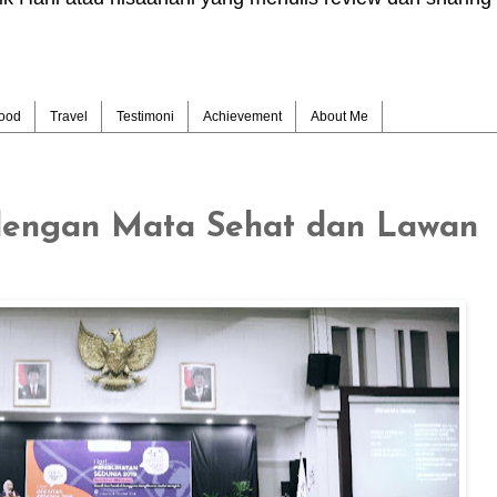
ood
Travel
Testimoni
Achievement
About Me
dengan Mata Sehat dan Lawan