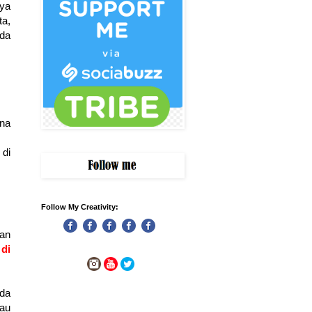
ya
ta,
ada
ana
 di
Follow My Creativity:
an
di
da
au