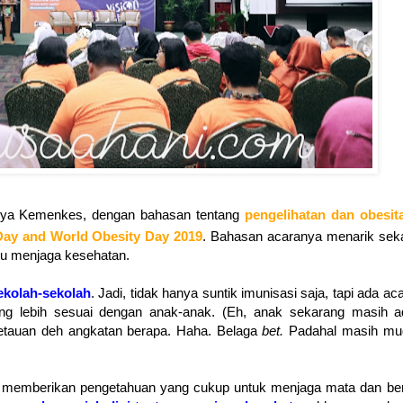
nya Kemenkes, dengan bahasan tentang
pengelihatan dan obesit
Day and World Obesity Day 2019
. Bahasan acaranya menarik seka
lu menjaga kesehatan.
ekolah-sekolah
. Jadi, tidak hanya suntik imunisasi saja, tapi ada ac
yang lebih sesuai dengan anak-anak. (Eh, anak sekarang masih a
 ketauan deh angkatan berapa. Haha. Belaga
bet.
Padahal masih mu
ru memberikan pengetahuan yang cukup untuk menjaga mata dan be