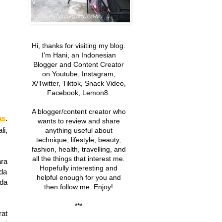
Hi, thanks for visiting my blog.
I'm Hani, an Indonesian
Blogger and Content Creator
on Youtube, Instagram,
X/Twitter, Tiktok, Snack Video,
Facebook, Lemon8.
A blogger/content creator
who
as
.
wants to review and share
li,
anything useful about
technique, lifestyle, beauty,
fashion, health, travelling, and
all the things that interest me
.
ara
Hopefully interesting and
da
helpful enough
for you and
da
then follow me. Enjoy!
***
rat