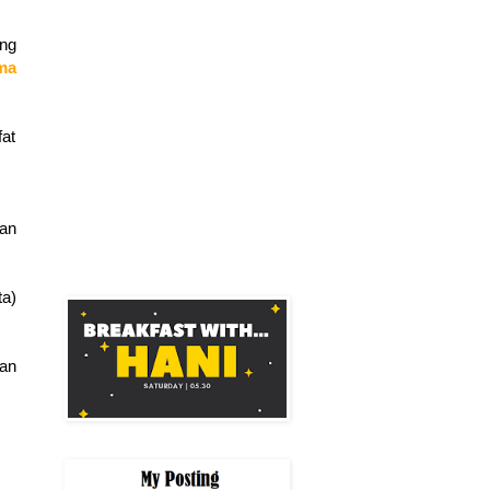
ang
ma
fat
kan
ta)
an