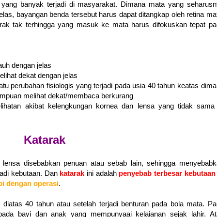
 yang banyak terjadi di masyarakat. Dimana mata yang seharusn
elas, bayangan benda tersebut harus dapat ditangkap oleh retina ma
jarak tak terhingga yang masuk ke mata harus difokuskan tepat p
jauh dengan jelas
elihat dekat dengan jelas
uatu perubahan fisiologis yang terjadi pada usia 40 tahun keatas dim
mpuan melihat dekat/membaca berkurang
ngelihatan akibat kelengkungan kornea dan lensa yang tidak sama
Katarak
 lensa disebabkan penuan atau sebab lain, sehingga menyebabk
jadi kebutaan. Dan
katarak
ini
adalah
penyebab terbesar kebutaan 
api dengan operasi
.
a diatas 40 tahun atau setelah terjadi benturan pada bola mata.
Pa
i pada bayi dan anak yang mempunyaai kelaianan sejak lahir. At