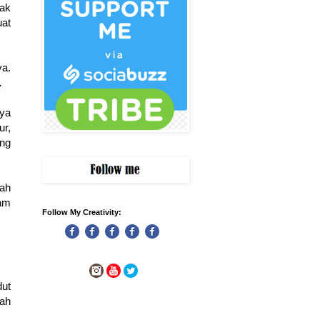
ak
uat
ya.
.
nya
r,
ang
ah
lam
Follow My Creativity:
ut
lah