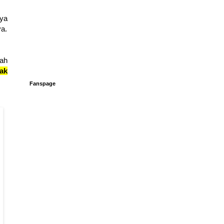
aya
ya.
sah
ak
Fanspage