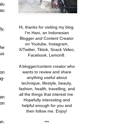
alu
au
Hi, thanks for visiting my blog.
ly,
I'm Hani, an Indonesian
Blogger and Content Creator
on Youtube, Instagram,
The
X/Twitter, Tiktok, Snack Video,
gus
Facebook, Lemon8.
A blogger/content creator
who
oon
wants to review and share
anything useful about
ng-
technique, lifestyle, beauty,
fashion, health, travelling, and
all the things that interest me
.
dan
Hopefully interesting and
ton
helpful enough
for you and
then follow me. Enjoy!
an
.
***