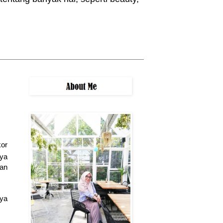
kor
aya
an
 ya