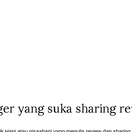
ger yang suka sharing r
k Hani atau nisaahani yang menulis review dan sharing t