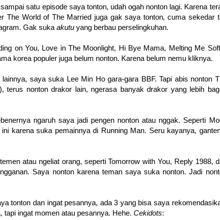
sampai satu episode saya tonton, udah ogah nonton lagi. Karena ter
er The World of The Married juga gak saya tonton
,
cuma sekedar t
tagram. Gak suka
akutu
yang berbau perselingkuhan.
ding on You, Love in The Moonlight,
Hi Bye Mama, Melting Me Soft
ma korea populer juga belum nonton. Karena belum nemu kliknya.
an lainnya, saya suka Lee Min Ho gara-gara BBF. Tapi abis nonton 
, terus nonton drakor lain, ngerasa banyak drakor yang lebih ba
ebenernya ngaruh saya jadi pengen nonton atau nggak. Seperti M
n ini karena suka pemainnya di Running Man. Seru kayanya, gante
temen atau ngeliat orang, seperti
Tomorrow with You, Reply 1988, 
langganan. Saya nonton karena teman saya suka nonton. Jadi non
ya tonto
n dan
ingat pesannya, a
da 3 yang bisa saya rekomendasik
a, tapi ingat momen atau pesannya. Hehe.
Cekidots
: