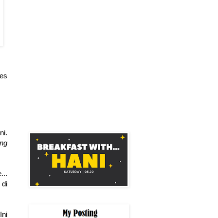
mes
ni.
ing
...
 di
ni