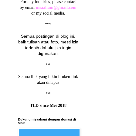
For any inquiries, please contact
by email
nisaahani@gmail.com
or my social media.
***
Semua postingan di blog ini,
baik tulisan atau foto, mesti izin
terlebih dahulu jika ingin
digunakan.
***
Semua link yang bikin broken link
akan dihapus
***
TLD since Mei 2018
Dukung nisaahani dengan donasi di
sini!