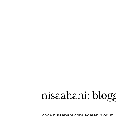
nisaahani: blog
www.nisaahani.com adalah blog mili