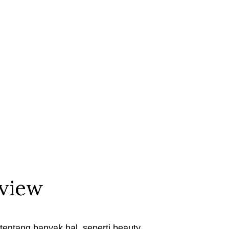
eview
entang banyak hal, seperti beauty,