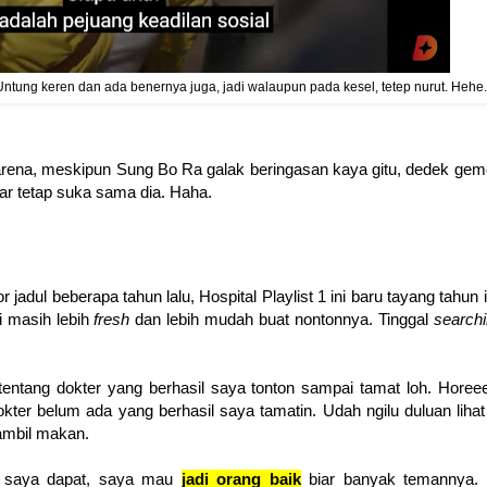
tung keren dan ada benernya juga, jadi walaupun pada kesel, tetep nurut. Hehe.
arena, meskipun Sung Bo Ra galak beringasan kaya gitu, dedek ge
ar tetap suka sama dia. Haha.
dul beberapa tahun lalu, Hospital Playlist 1 ini baru tayang tahun i
i masih lebih
fresh
dan lebih mudah buat nontonnya. Tinggal
search
a tentang dokter yang berhasil saya tonton sampai tamat loh. Horeee
kter belum ada yang berhasil saya tamatin. Udah ngilu duluan lihat
ambil makan.
 saya dapat, saya mau
jadi orang baik
biar banyak temannya. I