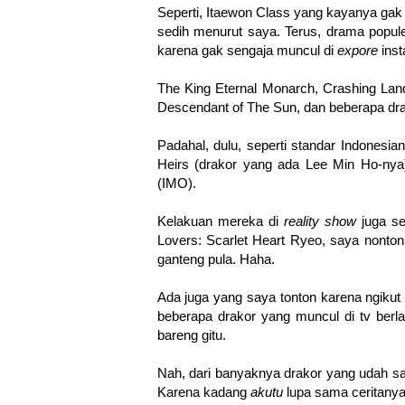
Seperti, Itaewon Class yang kayanya gak 
sedih menurut saya. Terus, drama popul
karena gak sengaja muncul di
expore
ins
The King Eternal Monarch, Crashing Lan
Descendant of The Sun, dan beberapa dra
Padahal, dulu, seperti standar Indonesi
Heirs (drakor yang ada Lee Min Ho-nya)
(IMO).
Kelakuan mereka di
reality show
juga s
Lovers: Scarlet Heart Ryeo, saya nonto
ganteng pula. Haha.
Ada juga yang saya tonton karena ngikut 
beberapa drakor yang muncul di tv ber
bareng gitu.
Nah, dari banyaknya drakor yang udah sa
Karena kadang
akutu
lupa sama ceritany