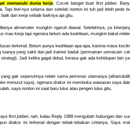
gat
memasuki dunia kerja
. Cocok banget buat
first jobber.
Bany
a. Tapi
feel
-nya selama dan setelah nonton ini tuh jadi lebih pede b
baik dan kerja sebaik-baiknya aja gitu.
litanya almamater mungkin ngaruh diawal. Setelahnya, ya kinerjan
us mau kerja tapi ngerasa belum ada keahliaan, mungkin bakal
relate
lusan terkenal. Belum punya keahliaan apa-apa, karena masa kecil
 tuanya yang sakit dan jadi
trainee
baduk
(permainan semacam catu
strategi)
. J
adi ketika gagal debut, kerasa g
ak ada kehidupan lain y
a yang gak sepenuhnya
relate
sama pemeran utamanya (alhamdulill
 oke menurut saya), ngerasa drakor ini membuka wawasan saya da
ah, saya nonton ini saat baru lulus atau pengen lulus gitu.
 saya
first jobber,
nah, kalau Reply 1988 mengubah hubungan dan sud
pun drakor ini terkenal dengan tebak-tebakan cintanya. Saya ma