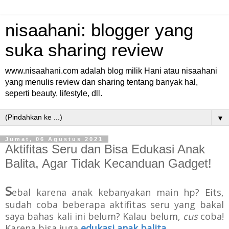
nisaahani: blogger yang
suka sharing review
www.nisaahani.com adalah blog milik Hani atau nisaahani
yang menulis review dan sharing tentang banyak hal,
seperti beauty, lifestyle, dll.
▼
Jumat, 06 Agustus 2021
Aktifitas Seru dan Bisa Edukasi Anak
Balita, Agar Tidak Kecanduan Gadget!
S
ebal karena anak kebanyakan main hp? Eits,
sudah coba beberapa aktifitas seru yang bakal
saya bahas kali ini belum?
Kalau belum,
cus
coba!
Karena bisa juga
edukasi anak balita
.