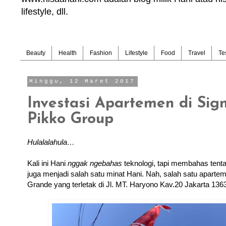
lifestyle, dll.
Beauty
Health
Fashion
Lifestyle
Food
Travel
Te
Minggu, 12 Maret 2017
Investasi Apartemen di Sig
Pikko Group
Hulalalahula…
Kali ini Hani
nggak
ngebahas
teknologi, tapi membahas tenta
juga menjadi salah satu minat Hani. Nah, salah satu aparte
Grande yang terletak di Jl. MT. Haryono Kav.20 Jakarta 136