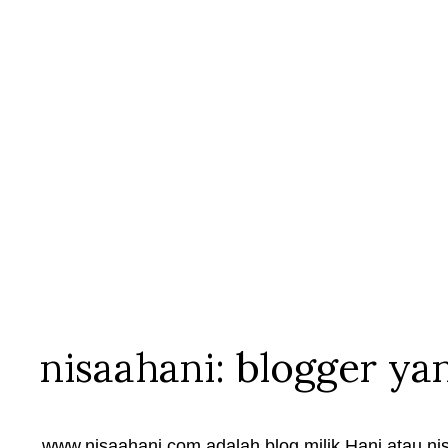
nisaahani: blogger ya
www.nisaahani.com adalah blog milik Hani atau nis