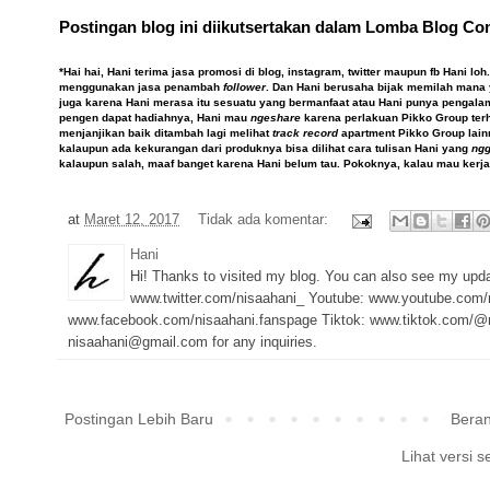
Postingan blog ini diikutsertakan dalam Lomba Blog Co
*Hai hai, Hani terima jasa promosi di blog, instagram, twitter maupun fb Hani lo
menggunakan jasa penambah
follower
. Dan Hani berusaha bijak memilah mana
juga karena Hani merasa itu sesuatu yang bermanfaat atau Hani punya pengal
pengen dapat hadiahnya, Hani mau
ngeshare
karena perlakuan Pikko Group ter
menjanjikan baik ditambah lagi melihat
track record
apartment Pikko Group lain
kalaupun ada kekurangan dari produknya bisa dilihat cara tulisan Hani yang
ng
kalaupun salah, maaf banget karena Hani belum tau. Pokoknya, kalau mau ker
at
Maret 12, 2017
Tidak ada komentar:
Hani
Hi! Thanks to visited my blog. You can also see my upd
www.twitter.com/nisaahani_ Youtube: www.youtube.com/
www.facebook.com/nisaahani.fanspage Tiktok: www.tiktok.com/@n
nisaahani@gmail.com for any inquiries.
Postingan Lebih Baru
Bera
Lihat versi s