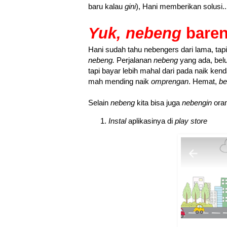
baru kalau
gini
), Hani memberikan solusi...
Yuk, nebeng
baren
Hani sudah tahu nebengers dari lama, ta
nebeng.
Perjalanan
nebeng
yang ada, belu
tapi bayar lebih mahal dari pada naik ke
mah mending naik
omprengan
. Hemat,
be
Selain
nebeng
kita bisa juga
nebengin
oran
Instal
aplikasinya di
play store