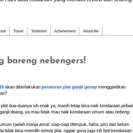
ood
Travel
Testimoni
Achievement
About Me
g bareng nebengers!
16
akan diberlakukan
peraturan plat ganjil genap
menggantikan
tan?
 plat dua-duanya sih enak ya, masih tetap bisa naik kendaraan pribad
ganjil doang, ya mau tidak mau naik kendaraan umum atau
nebeng
.
n umum (
aelah
manja
amat.
siap-siap ditimpuk. haha.
pis
) dan belum
kita tidak bisa memilih nomor plat,
nggak
guna juga sih beli kendaraan