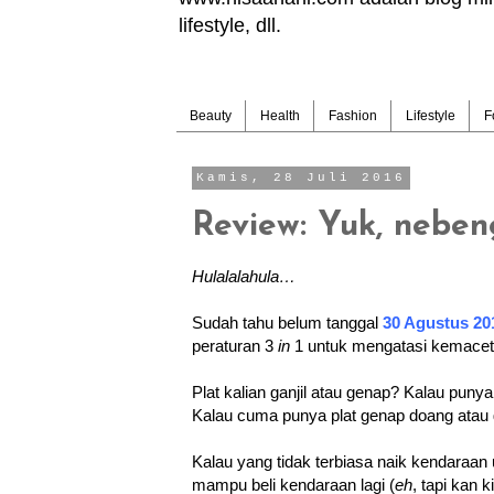
lifestyle, dll.
Beauty
Health
Fashion
Lifestyle
F
Kamis, 28 Juli 2016
Review: Yuk, neben
Hulalalahula…
Sudah tahu belum tanggal
30 Agustus 20
peraturan 3
in
1 untuk mengatasi kemace
Plat kalian ganjil atau genap? Kalau punya
Kalau cuma punya plat genap doang atau 
Kalau yang tidak terbiasa naik kendaraa
mampu beli kendaraan lagi (
eh
, tapi kan 