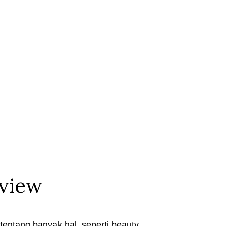
eview
entang banyak hal, seperti beauty,