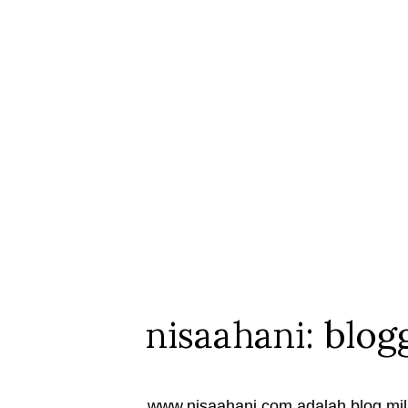
nisaahani: blog
www.nisaahani.com adalah blog mili