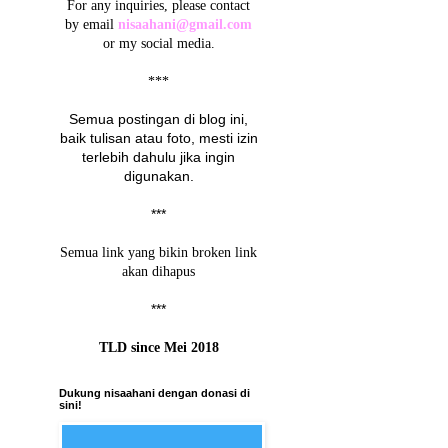
For any inquiries, please contact
by email
nisaahani@gmail.com
or my social media.
***
Semua postingan di blog ini,
baik tulisan atau foto, mesti izin
terlebih dahulu jika ingin
digunakan.
***
Semua link yang bikin broken link
akan dihapus
***
TLD since Mei 2018
Dukung nisaahani dengan donasi di
sini!