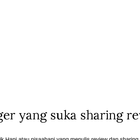
ger yang suka sharing r
k Hani atau nisaahani yang menulis review dan sharing t