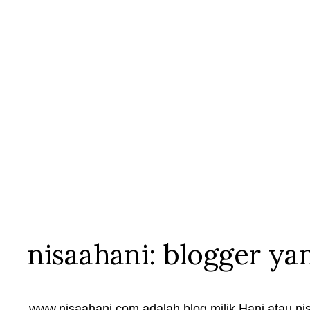
nisaahani: blogger ya
www.nisaahani.com adalah blog milik Hani atau nis