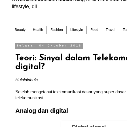
lifestyle, dll.
Beauty
Health
Fashion
Lifestyle
Food
Travel
Te
Selasa, 04 Oktober 2016
Teori: Sinyal dalam Telekom
digital?
Hulalalahula…
Setelah mengetahui telekomunikasi dasar yang super dasar.
telekomunikasi.
Analog dan digital