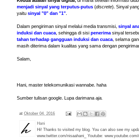
Kedua adalah sinyal digital,
di mana setelah informasi diu
menjadi sinyal yang terputus-putus
(
discrete
). Sinyal yan
yaitu
sinyal "0" dan "1"
.
Dalam pengiriman sinyal melalui media transmisi,
sinyal a
induksi dan cuaca
, sehingga di sisi
penerima
sinyal terseb
tahan terhadap gangguan induksi dan cuaca
, selama gan
masih diterima dalam kualitas yang sama dengan pengirima
Salam,
Hani, master telekomunikasi wannabe. haha
Sumber tulisan google. Lupa darimana
aja.
at
Oktober 04, 2016
Hani
Hi! Thanks to visited my blog. You can also see my upd
www.twitter.com/nisaahani_ Youtube: www.youtube.com/