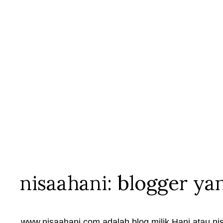
nisaahani: blogger ya
www.nisaahani.com adalah blog milik Hani atau nis