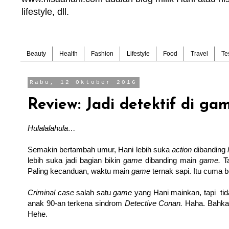
lifestyle, dll.
Beauty
Health
Fashion
Lifestyle
Food
Travel
Te
Rabu, 12 Oktober 2016
Review: Jadi detektif di ga
Hulalalahula…
Semakin bertambah umur, Hani lebih suka
action
dibanding
lebih suka jadi bagian bikin
game
dibanding main
game.
T
Paling kecanduan, waktu main
game
ternak sapi. Itu cuma 
Criminal case
salah satu
game
yang Hani mainkan, tapi ti
anak 90-an terkena sindrom
Detective Conan.
Haha. Bahkan 
Hehe.