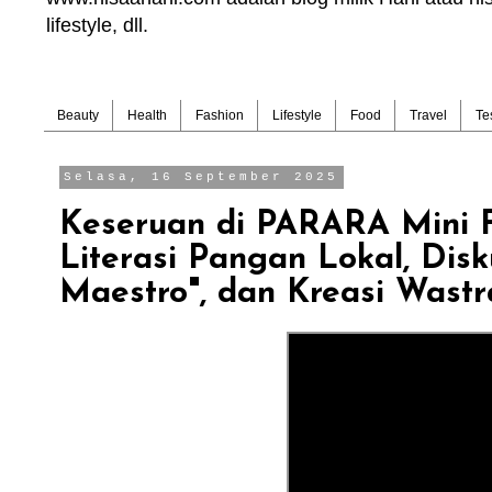
lifestyle, dll.
Beauty
Health
Fashion
Lifestyle
Food
Travel
Te
Selasa, 16 September 2025
Keseruan di PARARA Mini F
Literasi Pangan Lokal, Dis
Maestro", dan Kreasi Wastr