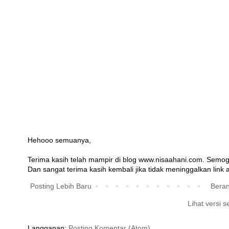
Hehooo semuanya,
Terima kasih telah mampir di blog www.nisaahani.com. Semog
Dan sangat terima kasih kembali jika tidak meninggalkan link at
Posting Lebih Baru
Bera
Lihat versi s
Langganan:
Posting Komentar (Atom)