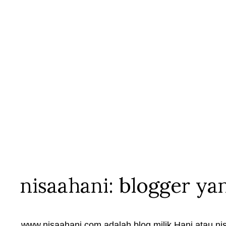
nisaahani: blogger ya
www.nisaahani.com adalah blog milik Hani atau nis