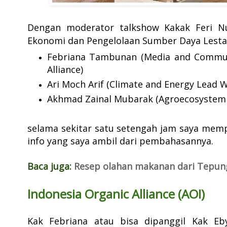
Dengan moderator talkshow Kakak F
eri N
Ekonomi dan Pengelolaan Sumber Daya Lestar
Febriana Tambunan (Media and Communi
Alliance)
Ari Moch Arif (Climate and Energy Lead 
Akhmad Zainal Mubarak (Agroecosystem
selama sekitar satu setengah jam saya mempel
info yang saya ambil dari pembahasannya.
Baca juga:
Resep olahan makanan dari Tepu
Indonesia Organic Alliance (AOI)
Kak Febriana atau bisa dipanggil Kak Eb