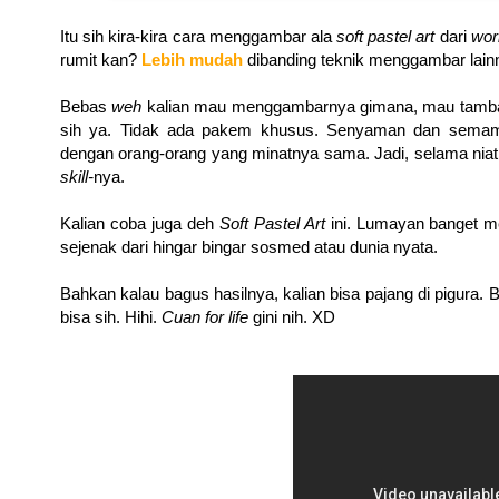
Itu sih kira-kira cara menggambar ala
soft pastel art
dari
wo
rumit kan?
Lebih mudah
dibanding teknik menggambar lain
Bebas
weh
kalian mau menggambarnya gimana, mau tambah
sih ya. Tidak ada pakem khusus. Senyaman dan semampu
dengan orang-orang yang minatnya sama. Jadi, selama niat
skill-
nya.
Kalian coba juga deh
Soft Pastel Art
ini. Lumayan banget me
sejenak dari hingar bingar sosmed atau dunia nyata.
Bahkan kalau bagus hasilnya, kalian bisa pajang di pigura. Bi
bisa sih. Hihi.
Cuan for life
gini nih. XD