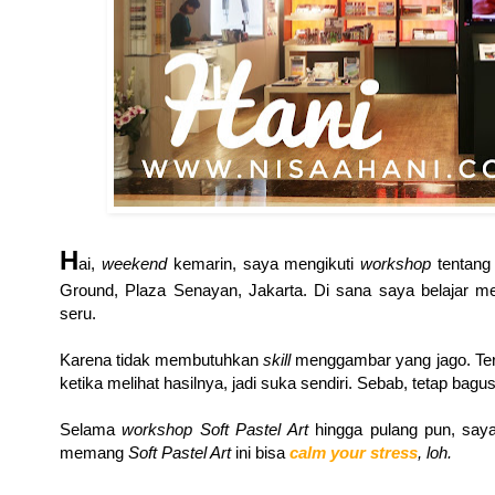
H
ai,
weekend
kemarin, saya mengikuti
workshop
tentan
Ground, Plaza Senayan, Jakarta. Di sana saya belajar m
seru.
Karena tidak membutuhkan
skill
menggambar yang jago. Ter
ketika melihat hasilnya, jadi suka sendiri. Sebab, tetap bagu
Selama
workshop Soft Pastel Art
hingga pulang pun, saya
memang
Soft Pastel Art
ini bisa
calm your stress
, loh.