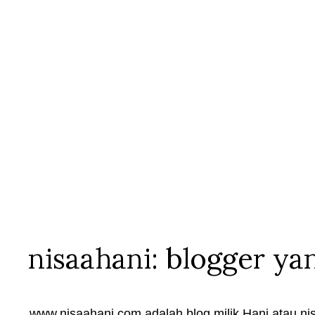
nisaahani: blogger ya
www.nisaahani.com adalah blog milik Hani atau nis