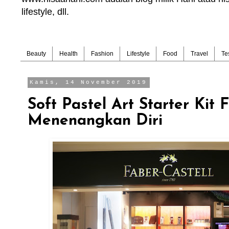
lifestyle, dll.
Beauty
Health
Fashion
Lifestyle
Food
Travel
Te
Kamis, 14 November 2019
Soft Pastel Art Starter Kit 
Menenangkan Diri