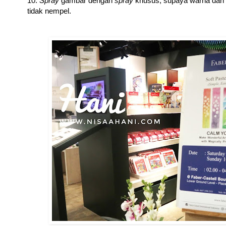
10.
Spray
gambar dengan
spray
khusus, supaya warna dan 
tidak nempel.