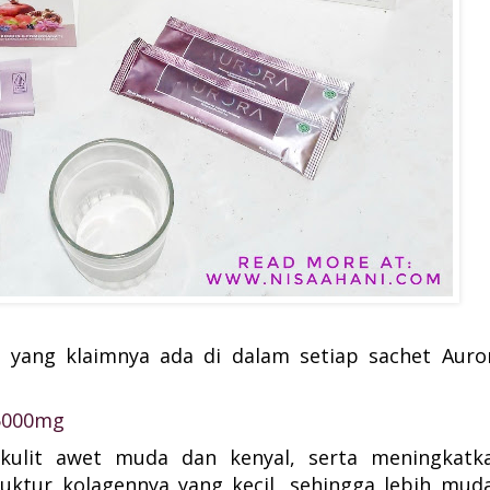
ts yang klaimnya ada di dalam setiap sachet Auro
 5000mg
ulit awet muda dan kenyal, serta meningkatk
Struktur kolagennya yang kecil, sehingga lebih mud