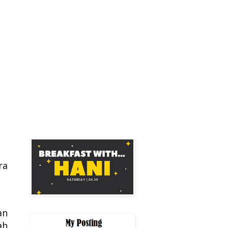
ra
an
ah