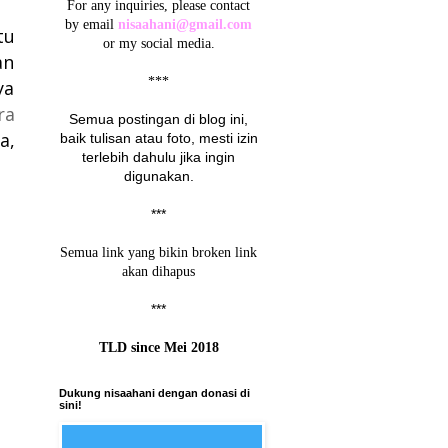
For any inquiries, please contact
by email
nisaahani@gmail.com
tu
or my social media.
an
***
ya
ra
Semua postingan di blog ini,
a,
baik tulisan atau foto, mesti izin
terlebih dahulu jika ingin
digunakan.
***
Semua link yang bikin broken link
akan dihapus
***
TLD since Mei 2018
Dukung nisaahani dengan donasi di
sini!