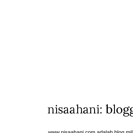
nisaahani: blog
www.nisaahani.com adalah blog mili