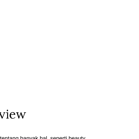
eview
entang banyak hal, seperti beauty,