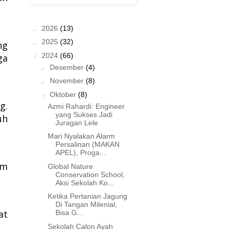
►
2026
(13)
►
2025
(32)
ng
▼
2024
(66)
ga
►
Desember
(4)
►
November
(8)
▼
Oktober
(8)
g.
Azmi Rahardi: Engineer
yang Sukses Jadi
uh
Juragan Lele
Mari Nyalakan Alarm
Persalinan (MAKAN
APEL), Proga...
am
Global Nature
Conservation School,
Aksi Sekolah Ko...
Ketika Pertanian Jagung
Di Tangan Milenial,
at
Bisa G...
Sekolah Calon Ayah