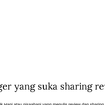
ger yang suka sharing r
k Hani atau nisaahani yang menulis review dan sharing t