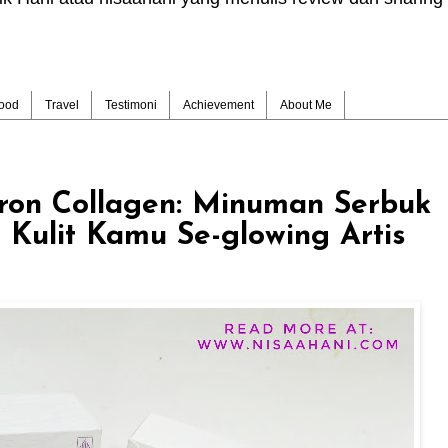
ood
Travel
Testimoni
Achievement
About Me
fron Collagen: Minuman Serbuk
 Kulit Kamu Se-glowing Artis