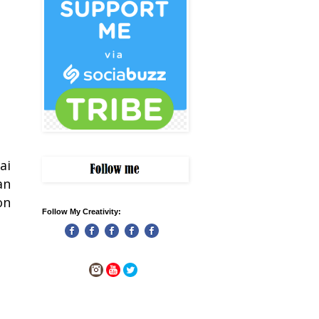
ai
an
on
Follow My Creativity: