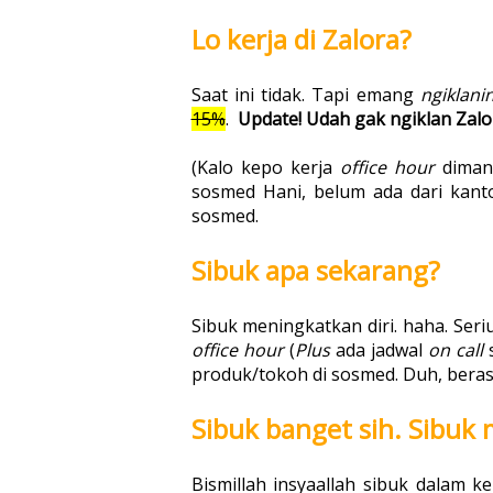
Lo kerja di Zalora?
Saat ini tidak. Tapi emang
ngiklani
15%
.
Update! Udah gak ngiklan Zalor
(Kalo kepo kerja
office hour
diman
sosmed Hani, belum ada dari kan
sosmed.
Sibuk apa sekarang?
Sibuk meningkatkan diri. haha. Seri
office hour
(
Plus
ada jadwal
on call
produk/tokoh di sosmed. Duh, ber
Sibuk banget sih. Sibuk 
Bismillah insyaallah sibuk dalam 