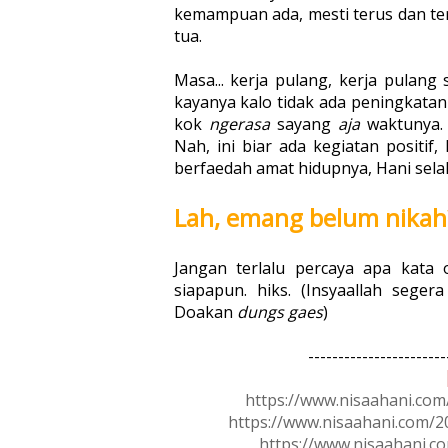
kemampuan ada, mesti terus dan te
tua.
Masa... kerja pulang, kerja pulang 
kayanya kalo tidak ada peningkata
kok
ngerasa
sayang
aja
waktunya.
Nah, ini biar ada kegiatan positi
berfaedah amat hidupnya, Hani sela
Lah, emang belum nikah?
Jangan terlalu percaya apa kata 
siapapun. hiks. (Insyaallah seg
Doakan
dungs gaes
)
-----------------------
https://www.nisaahani.co
https://www.nisaahani.com/2
https://www.nisaahani.co