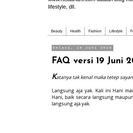
lifestyle, dll.
Beauty
Health
Fashion
Lifestyle
F
Selasa, 19 Juni 2018
FAQ versi 19 Juni 2
K
atanya tak kenal maka tetep sayang
Langsung aja yak. Kali ini Hani m
Hani, baik secara langsung maupun
langsung aja yak.