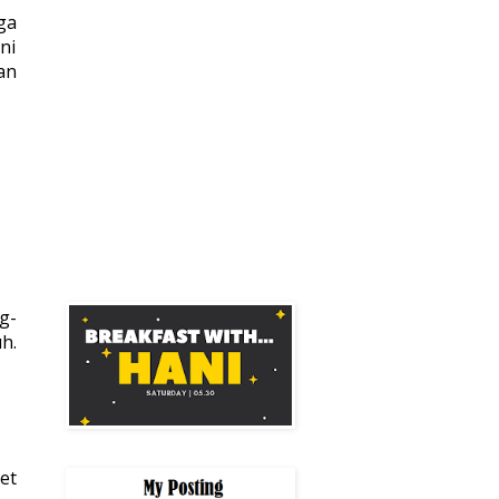
ga
ni
an
g-
uh.
et