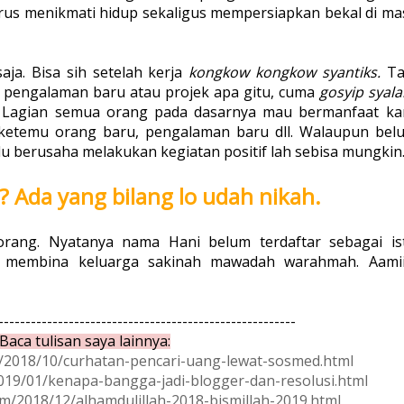
rus menikmati hidup sekaligus mempersiapkan bekal di ma
saja. Bisa sih setelah kerja
kongkow kongkow syantiks.
Ta
n pengalaman baru atau projek apa gitu, cuma
gosyip syalal
 Lagian semua orang pada dasarnya mau bermanfaat ka
f, ketemu orang baru, pengalaman baru dll. Walaupun bel
lu berusaha melakukan kegiatan positif lah sebisa mungkin
 Ada yang bilang lo udah nikah.
orang. Nyatanya nama Hani belum terdaftar sebagai ist
era membina keluarga sakinah mawadah warahmah. Aamii
-------------------------------------------------------
Baca tulisan saya lainnya:
m/2018/10/curhatan-pencari-uang-lewat-sosmed.html
019/01/kenapa-bangga-jadi-blogger-dan-resolusi.html
m/2018/12/alhamdulillah-2018-bismillah-2019.html