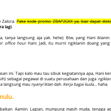
n
Zalora.
Pake kode promo: ZBAP2GKX ya, biar dapat disk
a lagi.
a, tanya langsung aja yak. hehe). Btw, yang Hani iklanin 
tor
office hour
Hani. Jadi, itu murni ngiklanin doang yang 
usan ini. Tapi kalo mau tau sibuk kegiatannya apa, Hani ker
sih) sebagai pegawai di suatu perusahaan dan juga
ngiklan
asa langsung mau
nyanyi
iklan dah.
Kerja bagai kuda...
haha.
mulu.
kebaikan. Aamiin. Lagian, mumpung masih muda, tenaga ad