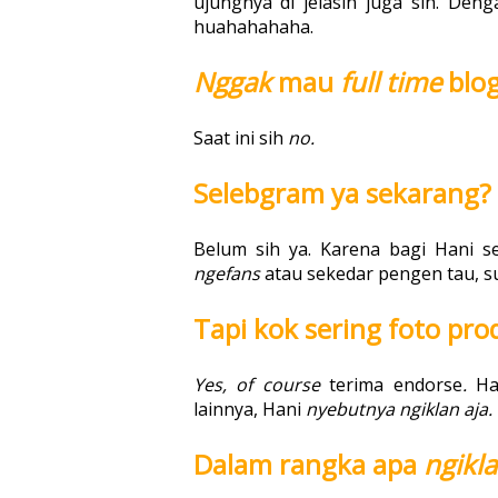
ujungnya di jelasin juga sih. Deng
huahahahaha.
Nggak
mau
full time
blo
Saat ini sih
no.
Selebgram ya sekarang?
Belum sih ya. Karena bagi Hani 
ngefans
atau sekedar pengen tau, s
Tapi kok sering foto pro
Yes, of course
terima endorse
.
Ha
lainnya, Hani
nyebutnya ngiklan aja.
Dalam rangka apa
ngikl