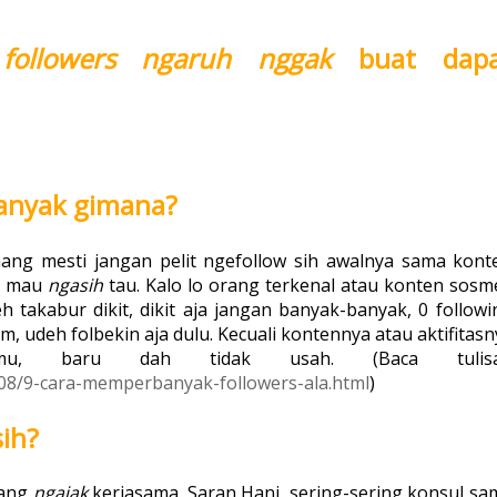
h
followers
ngaruh nggak
buat dap
banyak gimana?
ang mesti jangan pelit ngefollow sih awalnya sama kont
ma mau
ngasih
tau. Kalo lo orang terkenal atau konten sosm
h takabur dikit, dikit aja jangan banyak-banyak, 0 followi
, udeh folbekin aja dulu. Kecuali kontennya atau aktifitasn
rimu, baru dah tidak usah. (Baca tulis
08/9-cara-memperbanyak-followers-ala.html
)
ih?
yang
ngajak
kerjasama. Saran Hani, sering-sering konsul sa