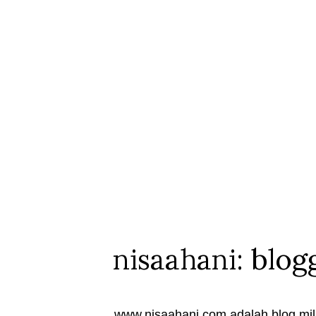
nisaahani: blog
www.nisaahani.com adalah blog mili