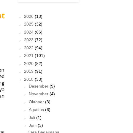
at
►
2026
(13)
►
2025
(32)
►
2024
(66)
►
2023
(72)
►
2022
(94)
►
2021
(101)
►
2020
(82)
en
►
2019
(91)
ed
▼
2018
(33)
ng
►
Desember
(9)
ya
►
November
(4)
an
►
Oktober
(3)
►
Agustus
(6)
►
Juli
(1)
▼
Juni
(3)
ma
Cara Bagaimana