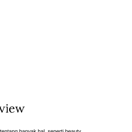
eview
entang banyak hal, seperti beauty,