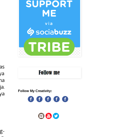
as
ya
ha
a.
Follow My Creativity:
ya
g-