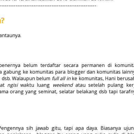
------------------------------------------------------
a?
antaunya.
benernya belum terdaftar secara permanen di komunit
a gabung ke komunitas para blogger dan komunitas lainn
g, dsb. Walaupun belum
full all in
ke komunitas, Hani berusa
uat
ngisi
waktu luang
weekend
atau setelah pulang kerj
ama orang yang seminat, selatar belakang dsb tapi tarafn
 Pengennya sih jawab gitu, tapi apa daya. Biasanya ujun