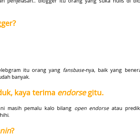
an penjelasan... blogger itu orang yang suka nulis di blo
gger?
selebgram itu orang yang
fansbase-
nya, baik yang bener
udah banyak.
duk, kaya terima
endorse
gitu.
ni masih pemalu kalo bilang
open endorse
atau predik
hihi.
anin
?