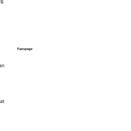
g.
Fanspage
an
at