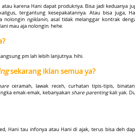
n
atau karena Hani dapat produknya. Bisa jadi keduanya ju
kaligus, tergantung kesepakatannya. Atau bisa juga, Ha
ja nolongin
ngiklanin
, asal tidak melanggar kontrak deng
ani mau aja nolongin. hehe.
a?
angsung pm lah lebih lanjutnya. hihi.
ing
sekarang iklan semua ya?
hare
ceramah, lawak receh, curhatan tipis-tipis, binatan
sangka emak-emak, kebanyakan
share parenting
kali yak. D
d, Hani tau infonya atau Hani di ajak, terus bisa deh dap