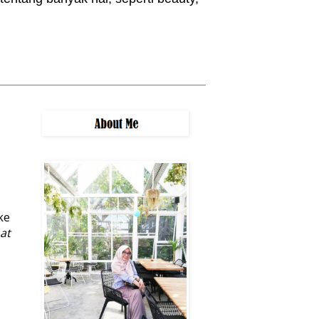
ke
at