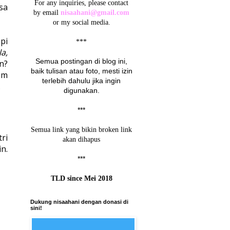
For any inquiries, please contact
sa
by email
nisaahani@gmail.com
or my social media.
pi
***
a,
Semua postingan di blog ini,
n?
baik tulisan atau foto, mesti izin
um
terlebih dahulu jika ingin
.
digunakan.
***
Semua link yang bikin broken link
ri
akan dihapus
n.
***
TLD since Mei 2018
Dukung nisaahani dengan donasi di
sini!