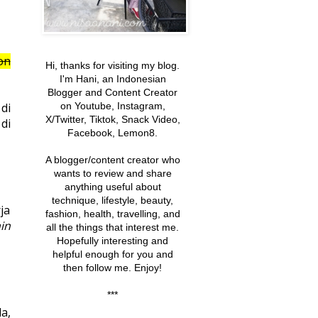
on
Hi, thanks for visiting my blog.
I'm Hani, an Indonesian
Blogger and Content Creator
on Youtube, Instagram,
di
X/Twitter, Tiktok, Snack Video,
di
Facebook, Lemon8.
A blogger/content creator
who
wants to review and share
anything useful about
technique, lifestyle, beauty,
ja
fashion, health, travelling, and
in
all the things that interest me
.
Hopefully interesting and
helpful enough
for you and
then follow me. Enjoy!
***
a,