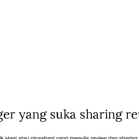
ger yang suka sharing r
k Hani atau nisaahani yang menulis review dan sharing t