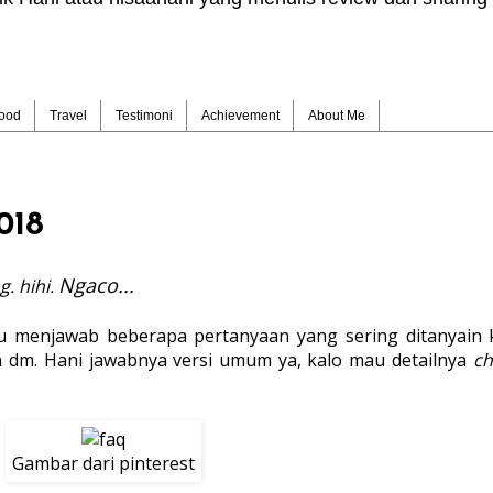
ood
Travel
Testimoni
Achievement
About Me
018
Ngaco...
. hihi.
au menjawab beberapa pertanyaan yang sering ditanyain 
 dm. Hani jawabnya versi umum ya, kalo mau detailnya
ch
Gambar dari pinterest