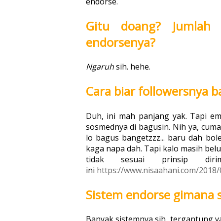
endorse.
Gitu doang? Jumla
endorsenya?
Ngaruh
sih. hehe.
Cara biar followersnya 
Duh, ini mah panjang yak. Tapi em
sosmednya di bagusin. Nih ya, cu
lo bagus bangetzzz... baru dah bole
kaga napa dah. Tapi kalo masih belum
tidak sesuai prinsip di
ini
https://www.nisaahani.com/2018/
Sistem endorse gimana s
Banyak sistemnya sih, tergantung 