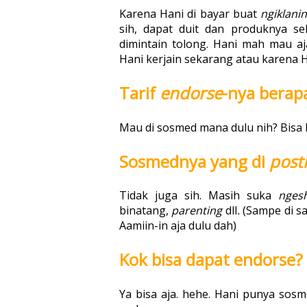
Karena Hani di bayar buat
ngiklani
sih, dapat duit dan produknya se
dimintain tolong. Hani mah mau a
Hani kerjain sekarang atau karena H
Tarif
endorse
-nya berap
Mau di sosmed mana dulu nih? Bisa l
Sosmednya yang di
post
Tidak juga sih. Masih suka
nges
binatang,
parenting
dll
.
(Sampe di 
Aamiin-in aja dulu dah)
Kok bisa dapat endorse?
Ya bisa aja. hehe. Hani punya sosme