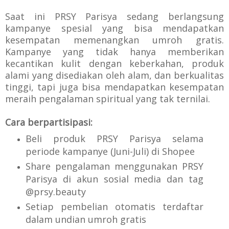
Saat ini PRSY Parisya sedang berlangsung
kampanye spesial yang bisa mendapatkan
kesempatan memenangkan umroh gratis.
Kampanye yang tidak hanya memberikan
kecantikan kulit dengan keberkahan, produk
alami yang disediakan oleh alam, dan berkualitas
tinggi, tapi juga bisa mendapatkan kesempatan
meraih pengalaman spiritual yang tak ternilai.
Cara berpartisipasi:
Beli produk PRSY Parisya selama
periode kampanye (Juni-Juli) di Shopee
Share pengalaman menggunakan PRSY
Parisya di akun sosial media dan tag
@prsy.beauty
Setiap pembelian otomatis terdaftar
dalam undian umroh gratis