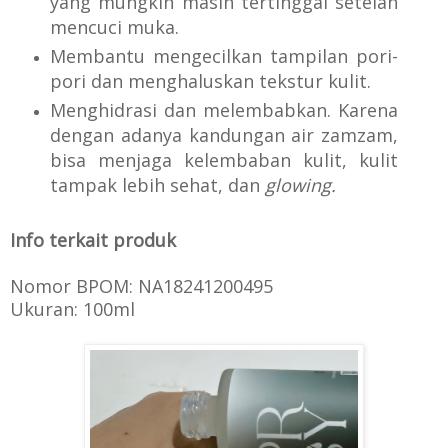
yang mungkin masih tertinggal setelah
mencuci muka.
Membantu mengecilkan tampilan pori-
pori dan menghaluskan tekstur kulit.
Menghidrasi dan melembabkan. Karena
dengan adanya kandungan air zamzam,
bisa menjaga kelembaban kulit, kulit
tampak lebih sehat, dan
glowing.
Info terkait produk
Nomor BPOM: NA18241200495
Ukuran: 100ml