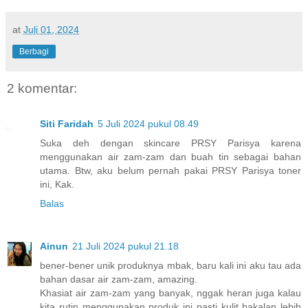
at
Juli 01, 2024
Berbagi
2 komentar:
Siti Faridah
5 Juli 2024 pukul 08.49
Suka deh dengan skincare PRSY Parisya karena
menggunakan air zam-zam dan buah tin sebagai bahan
utama. Btw, aku belum pernah pakai PRSY Parisya toner
ini, Kak.
Balas
Ainun
21 Juli 2024 pukul 21.18
bener-bener unik produknya mbak, baru kali ini aku tau ada
bahan dasar air zam-zam, amazing.
Khasiat air zam-zam yang banyak, nggak heran juga kalau
kita rutin menggunakan produk ini pasti kulit bakalan lebih