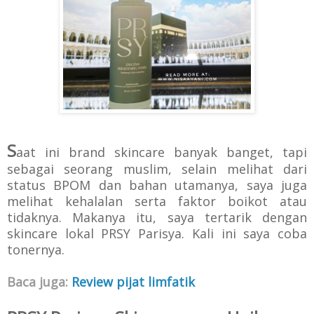
S
aat ini brand skincare banyak banget, tapi
sebagai seorang muslim, selain melihat dari
status BPOM dan bahan utamanya, saya juga
melihat kehalalan serta faktor boikot atau
tidaknya. Makanya itu, saya tertarik dengan
skincare lokal PRSY Parisya. Kali ini saya coba
tonernya.
Baca juga:
Review pijat limfatik