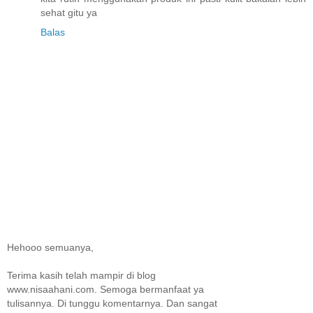
sehat gitu ya
Balas
Hehooo semuanya,
Terima kasih telah mampir di blog
www.nisaahani.com. Semoga bermanfaat ya
tulisannya. Di tunggu komentarnya. Dan sangat