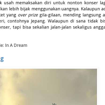
ak usah memaksakan diri untuk nonton konser lag
kan lebih bijak menggunakan uangnya. Kalaupun a
iket yang
over prize
gila-gilaan
,
mending langsung a
eri, contohnya Jepang.
Walaupun di sana tidak bi
er, tapi bisa sekalian jalan-jalan sekaligus angg
e: In A Dream
ng