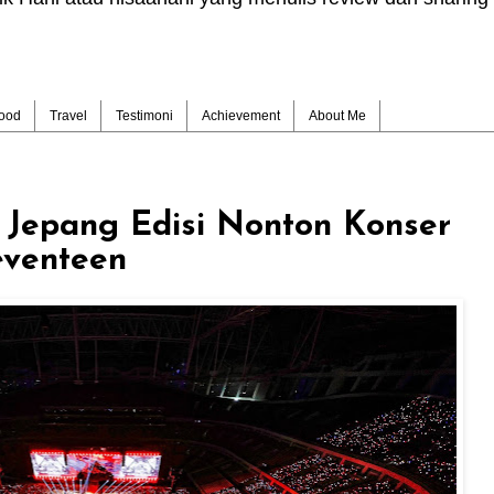
ood
Travel
Testimoni
Achievement
About Me
e Jepang Edisi Nonton Konser
eventeen