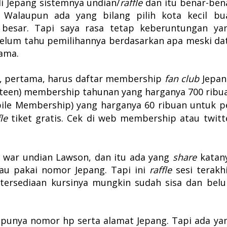
i Jepang s
istemnya undian/
raffle
dan itu b
enar-ben
. Walaupun ada yang bilang pilih kota kecil bu
h besar. Tapi saya rasa tetap keberuntungan ya
elum tahu pemilihannya berdasarkan apa meski da
ama.
ng, pertama, harus daftar membership
fan club
Jepan
nteen) membership tahunan yang harganya 700 ribu
ile Membership) yang harganya 60 ribuan untuk p
fle
tiket gratis.
Cek di web membership atau twitt
au war undian Lawson, dan itu ada yang
share
katan
au pakai nomor Jepang. Tapi ini
raffle
sesi terakhi
etersediaan kursinya mungkin sudah sisa dan bel
s
punya nomor hp serta alamat Jepang. Tapi ada ya