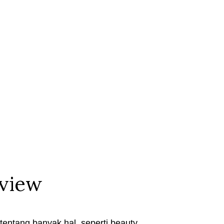
eview
entang banyak hal, seperti beauty,