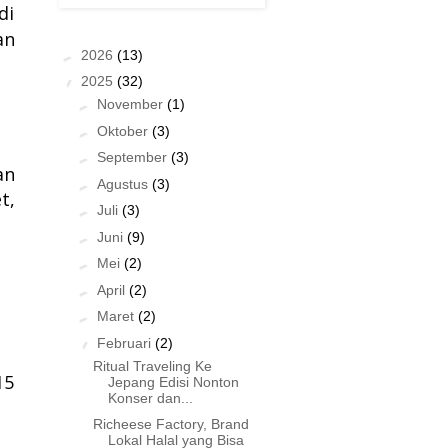
di
an
►
2026
(13)
▼
2025
(32)
►
November
(1)
►
Oktober
(3)
►
September
(3)
an
►
Agustus
(3)
t,
►
Juli
(3)
►
Juni
(9)
►
Mei
(2)
►
April
(2)
►
Maret
(2)
▼
Februari
(2)
Ritual Traveling Ke
15
Jepang Edisi Nonton
Konser dan...
Richeese Factory, Brand
Lokal Halal yang Bisa