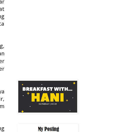
ar
at
ng
ta
g,
an
er
er
ya
r,
um
ng