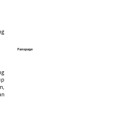
ng
Fanspage
ng
up
n,
an