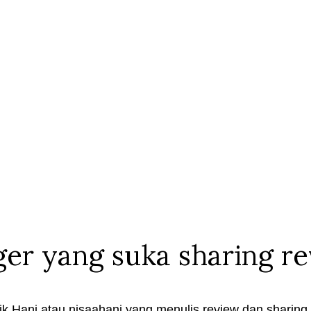
ger yang suka sharing r
k Hani atau nisaahani yang menulis review dan sharing t