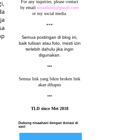
For any inquiries, please contact
i,
by email
nisaahani@gmail.com
da
or my social media.
ja
***
sa
ap
Semua postingan di blog ini,
baik tulisan atau foto, mesti izin
terlebih dahulu jika ingin
digunakan.
***
Semua link yang bikin broken link
akan dihapus
***
TLD since Mei 2018
Dukung nisaahani dengan donasi di
sini!