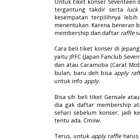
Untuk tiket konser Seventeen d
tergantung takdir serta
luck
kesempatan terpilihnya lebi
menentukan. Karena beneran b
membership dan daftar
raffle
s
Cara beli tiket konser di Jepa
yaitu J
PFC (Japan Fanclub Seve
dan atau Caramoba (Carat Mob
bulan, baru deh bisa
apply raf
untuk info
apply.
Bisa sih beli tiket Gensale at
dia
gak daftar membership at
sehari sebelum konser, jadi k
tentu ada.
Cmiiw.
Terus, untuk
apply raffle
haru