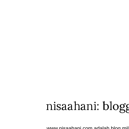
nisaahani: blog
www.nisaahani.com adalah blog mili