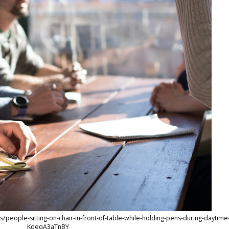
people-sitting-on-chair-in-front-of-table-while-holding-pens-during-daytime
KdeqA3aTnBY