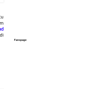
tu
am
ad
di
Fanspage