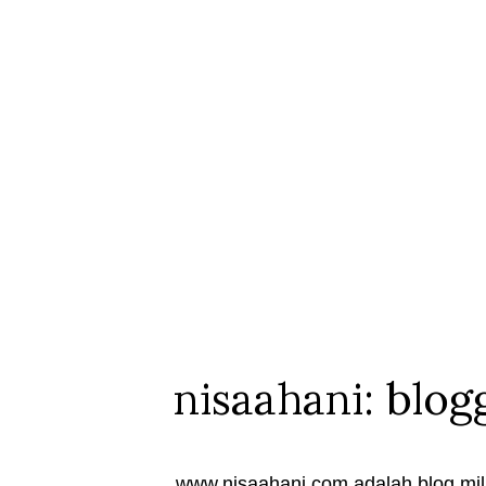
nisaahani: blog
www.nisaahani.com adalah blog mili