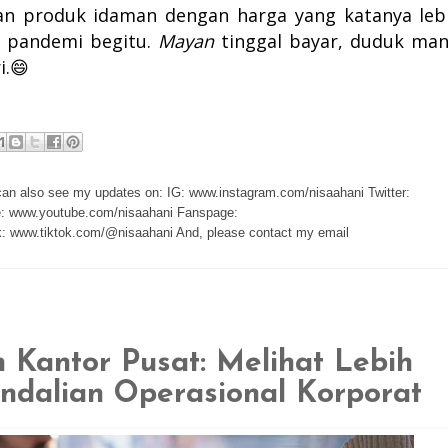
n produk idaman dengan harga yang katanya leb
k pandemi begitu.
Mayan
tinggal bayar, duduk man
i.😄
 can also see my updates on: IG: www.instagram.com/nisaahani Twitter:
e: www.youtube.com/nisaahani Fanspage:
: www.tiktok.com/@nisaahani And, please contact my email
Kantor Pusat: Melihat Lebih
ndalian Operasional Korporat