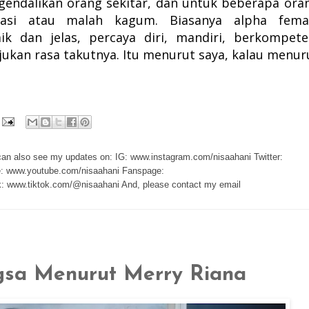
endalikan orang sekitar, dan untuk beberapa ora
dasi atau malah kagum. Biasanya alpha fema
ik dan jelas, percaya diri,
mandiri, berkompete
ukan rasa takutnya. Itu menurut saya, kalau menur
 can also see my updates on: IG: www.instagram.com/nisaahani Twitter:
e: www.youtube.com/nisaahani Fanspage:
: www.tiktok.com/@nisaahani And, please contact my email
gsa Menurut Merry Riana