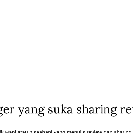
ger yang suka sharing r
k Hani atau nisaahani yang menulis review dan sharing t