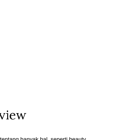
eview
entang banyak hal, seperti beauty,