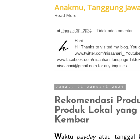
Anakmu, Tanggung Jaw
Read More
at
Januari 30, 2024
Tidak ada komentar:
Hani
Hi! Thanks to visited my blog. You
www.twitter.com/nisaahani_ Youtub
www.facebook.com/nisaahani.fanspage Tiktok
nisaahani@gmail.com for any inquiries.
Jumat, 26 Januari 2024
Rekomendasi Produ
Produk Lokal yang 
Kembar
W
aktu
payday
atau tanggal