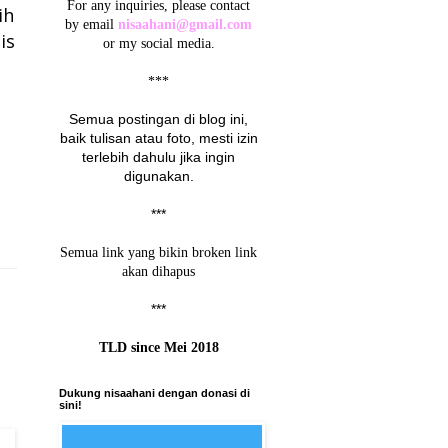
For any inquiries, please contact
ih
by email
nisaahani@gmail.com
is
or my social media.
***
Semua postingan di blog ini,
baik tulisan atau foto, mesti izin
terlebih dahulu jika ingin
digunakan.
***
Semua link yang bikin broken link
akan dihapus
***
TLD since Mei 2018
Dukung nisaahani dengan donasi di
sini!