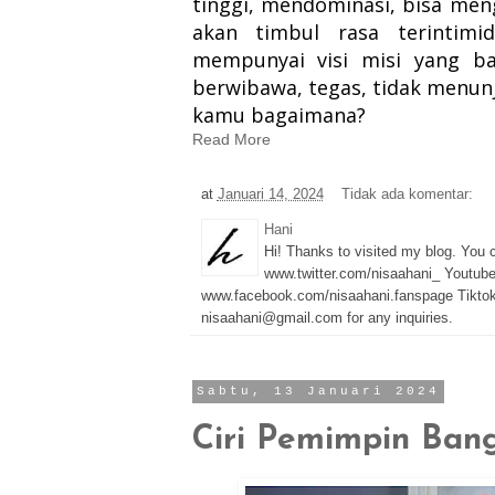
tinggi,
mendominasi, bisa meng
akan timbul rasa terintimi
mem
punyai visi misi yang ba
berwibawa, tegas, tidak menunj
kamu bagaimana?
Read More
at
Januari 14, 2024
Tidak ada komentar:
Hani
Hi! Thanks to visited my blog. You
www.twitter.com/nisaahani_ Youtub
www.facebook.com/nisaahani.fanspage Tiktok
nisaahani@gmail.com for any inquiries.
Sabtu, 13 Januari 2024
Ciri Pemimpin Ban