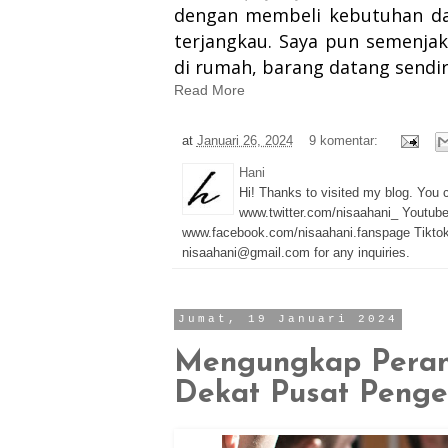
dengan membeli kebutuhan da
terjangkau. Saya pun semenja
di rumah, barang datang sendir
Read More
at
Januari 26, 2024
9 komentar:
Hani
Hi! Thanks to visited my blog. You
www.twitter.com/nisaahani_ Youtub
www.facebook.com/nisaahani.fanspage Tiktok
nisaahani@gmail.com for any inquiries.
Jumat, 19 Januari 2024
Mengungkap Peran 
Dekat Pusat Penge