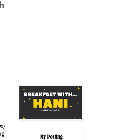
h
6)
ng