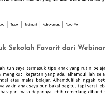
ood
Travel
Testimoni
Achievement
About Me
uk Sekolah Favorit dari Webina
olah tuh saya termasuk tipe anak yang rutin belaja
mengikuti kegiatan yang ada, alhamdulillah sela
ndel atau malas belajar. Alhamdulillah nggak
nek
aya yakin anak saya pun bakal begitu, tapi versi leb
 harapan masa depannya lebih cemerlang dibandi