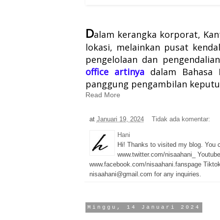
D
alam kerangka korporat, Kan
lokasi, melainkan pusat kend
pengelolaan dan pengendalian
office artinya
dalam Bahasa I
panggung pengambilan keputusa
Read More
at
Januari 19, 2024
Tidak ada komentar:
Hani
Hi! Thanks to visited my blog. You
www.twitter.com/nisaahani_ Youtub
www.facebook.com/nisaahani.fanspage Tiktok
nisaahani@gmail.com for any inquiries.
Minggu, 14 Januari 2024