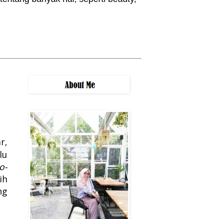
r
r,
lu
o-
ih
ng