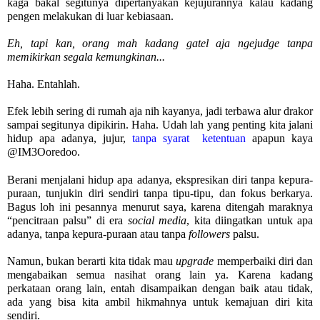
kaga bakal segitunya dipertanyakan kejujurannya kalau kadang 
pengen melakukan di luar kebiasaan.
Eh, tapi kan, orang mah kadang gatel aja ngejudge tanpa 
memikirkan segala kemungkinan...
Haha. Entahlah.
Efek lebih sering di rumah aja nih kayanya, jadi terbawa alur drakor 
sampai segitunya dipikirin. Haha. Udah lah yang penting kita jalani 
hidup apa adanya, jujur, 
tanpa syarat  ketentuan
 apapun kaya 
@IM3Ooredoo.
Berani menjalani hidup apa adanya, ekspresikan diri tanpa kepura-
puraan, tunjukin diri sendiri tanpa tipu-tipu, dan fokus berkarya. 
Bagus loh ini pesannya menurut saya, karena ditengah maraknya 
“pencitraan palsu” di era 
social media
, kita diingatkan untuk apa 
adanya, tanpa kepura-puraan atau tanpa 
followers 
palsu.
Namun, bukan berarti kita tidak mau 
upgrade 
memperbaiki diri dan 
mengabaikan semua nasihat orang lain ya. Karena kadang 
perkataan orang lain, entah disampaikan dengan baik atau tidak, 
ada yang bisa kita ambil hikmahnya untuk kemajuan diri kita 
sendiri.