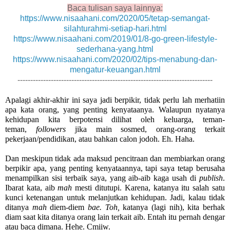
Baca tulisan saya lainnya:
https://www.nisaahani.com/2020/05/tetap-semangat-
silahturahmi-setiap-hari.html
https://www.nisaahani.com/2019/01/8-go-green-lifestyle-
sederhana-yang.html
https://www.nisaahani.com/2020/02/tips-menabung-dan-
mengatur-keuangan.html
----------------------------------------------------------------------------
Apalagi akhir-akhir ini saya jadi berpikir, tidak perlu lah merhatiin 
apa kata orang, yang penting kenyataanya. Walaupun nyatanya 
kehidupan kita berpotensi dilihat oleh keluarga, teman-
teman, 
followers 
jika main sosmed, orang-orang terkait 
pekerjaan/pendidikan, atau bahkan calon jodoh. Eh. Haha.
Dan meskipun tidak ada maksud pencitraan dan membiarkan orang 
berpikir apa, yang penting kenyataannya, tapi saya tetap berusaha 
menampilkan sisi terbaik saya, yang aib-aib kaga usah di 
publish
. 
Ibarat kata, aib 
mah 
mesti ditutupi. Karena, katanya itu salah satu 
kunci ketenangan untuk melanjutkan kehidupan. Jadi, kalau tidak 
ditanya 
mah 
diem-diem 
bae. Toh, 
katanya (lagi nih), kita berhak 
diam saat kita ditanya orang lain terkait aib. Entah itu pernah dengar 
atau baca dimana. Hehe. Cmiiw.