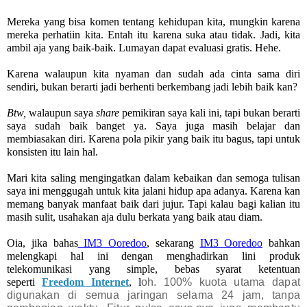
Mereka yang bisa komen tentang kehidupan kita, mungkin karena 
mereka perhatiin kita. Entah itu karena suka atau tidak. Jadi, kita 
ambil aja yang baik-baik. Lumayan dapat evaluasi gratis. Hehe.
Karena walaupun kita nyaman dan sudah ada cinta sama diri 
sendiri, bukan berarti jadi berhenti berkembang jadi lebih baik kan?
Btw, 
walaupun saya 
share 
pemikiran saya kali ini, tapi bukan berarti 
saya sudah baik banget ya. Saya juga masih belajar dan 
membiasakan diri. Karena pola pikir yang baik itu bagus, tapi untuk 
konsisten itu lain hal.
Mari kita saling mengingatkan dalam kebaikan dan semoga tulisan 
saya ini menggugah untuk kita jalani hidup apa adanya. Karena kan 
memang banyak manfaat baik dari jujur. Tapi kalau bagi kalian itu 
masih sulit, usahakan aja dulu berkata yang baik atau diam.
Oia, jika bahas
 IM3 Ooredoo
, sekarang 
IM3 Ooredoo
 bahkan 
melengkapi hal ini dengan menghadirkan lini produk 
telekomunikasi yang simple, bebas syarat ketentuan 
seperti 
Freedom Internet
, l
oh. 
100% kuota utama dapat
digunakan di semua jaringan selama 24 jam, tanpa