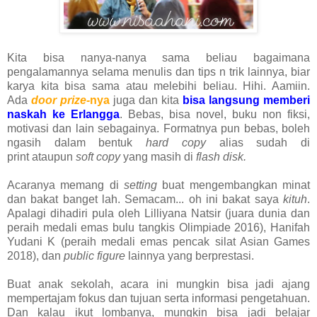
Kita bisa nanya-nanya sama beliau bagaimana
pengalamannya selama menulis dan tips n trik lainnya, biar
karya kita bisa sama atau melebihi beliau. Hihi. Aamiin.
Ada
door prize-
nya
juga dan kita
bisa langsung memberi
naskah ke Erlangga
. Bebas, bisa novel, buku non fiksi,
motivasi dan lain sebagainya. Formatnya pun bebas, boleh
ngasih dalam bentuk
hard copy
alias sudah di
print
ataupun
soft copy
yang masih di
flash disk.
Acaranya memang di
setting
buat mengembangkan minat
dan bakat banget lah. Semacam... oh
ini bakat saya
kituh
.
Apalagi dihadiri pula oleh
Lilliyana Natsir (juara dunia dan
peraih medali emas bulu tangkis Olimpiade 2016), Hanifah
Yudani K (peraih medali emas pencak silat Asian Games
2018), dan
public figure
lainnya yang berprestasi.
Buat anak sekolah, acara ini mungkin bisa jadi ajang
mempertajam fokus dan tujuan serta informasi pengetahuan.
Dan kalau ikut lombanya, mungkin bisa jadi belajar