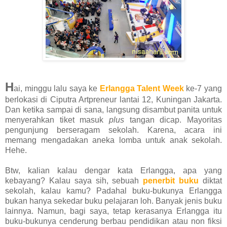
H
ai, minggu lalu saya ke
E
rlangga Talent Week
ke-7 yang
berlokasi di
Ciputra Artpreneur lantai 12, Kuningan Jakarta.
Dan ketika sampai di sana, langsung disambut panita untuk
menyerahkan tiket masuk
plus
tangan dicap. M
ayoritas
pengunjung berseragam sekolah. Karena, acara ini
memang mengadakan aneka lomba untuk anak sekolah.
Hehe.
Btw, kalian kalau dengar kata Erlangga, apa yang
kebayang? Kalau saya sih, sebuah
penerbit buku
diktat
sekolah, kalau kamu?
Padahal buku-bukunya Erlangga
bukan hanya sekedar buku pelajaran loh. Banyak jenis buku
lainnya. Namun, bagi saya, tetap kerasanya Erlangga itu
buku-bukunya cenderung berbau pendidikan atau non fiksi