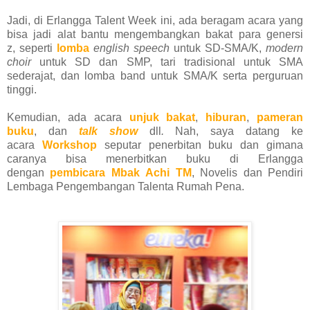
Jadi, di Erlangga Talent Week ini, ada beragam acara yang
bisa jadi
alat bantu mengembangkan bakat
para
genersi
z,
seperti
lomba
english speech
untuk SD-SMA/K,
modern
choir
untuk SD dan SMP, tari tradisional untuk SMA
sederajat, dan lomba
band untuk SMA/K serta perguruan
tinggi.
Kemudian, ada acara
unjuk bakat
,
hiburan
,
pameran
buku
, dan
talk show
dll
.
Nah, saya datang ke
acara
Workshop
seputar penerbitan buku dan gimana
caranya bisa menerbitkan buku di Erlangga
dengan
pembicara Mbak
Achi TM
, Novelis dan Pendiri
Lembaga Pengembangan Talenta Rumah Pena.