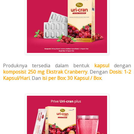
Produknya tersedia dalam bentuk
kapsul
dengan
k
omposisi
: 250 mg
Ekstrak Cranberr
y
. Dengan
Dosis
: 1-2
Kapsul/Hari
. Dan
isi per Box
: 30 Kapsul / Box
.