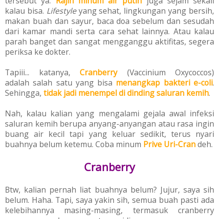
tersebut ya.
Rajin minum air putih
juga sejam sekali
kalau bisa.
Lifestyle
yang sehat, lingkungan yang bersih,
m
akan buah dan sayur, baca doa sebelum dan sesudah
dari kamar mandi serta cara sehat lainnya. Atau kalau
parah banget dan sangat mengganggu aktifitas, segera
periksa ke dokter.
Tapiii... katanya,
C
ranberry
(Vaccinium Oxycoccos)
adalah
salah satu yang bisa
menangkap bakteri e-coli
.
Sehingga,
tidak jadi menempel di dinding saluran kemih
.
Nah, kalau kalian yang mengalami gejala awal infeksi
saluran kemih berupa anyang-anyangan atau rasa ingin
buang air kecil tapi yang keluar sedikit, terus nyari
buahnya belum ketemu. Coba minum
Prive Uri-Cran
deh.
Cranberry
Btw, kalian pernah liat buahnya belum? Jujur, saya sih
belum. Haha.
Tapi, saya yakin sih, semua buah pasti ada
kelebihannya masing-masing, termasuk cranberry