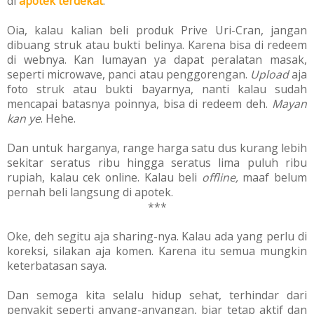
di
apotek terdekat
.
Oia, kalau kalian beli produk Prive Uri-Cran, jangan
dibuang struk atau bukti belinya. Karena bisa di redeem
di webnya. Kan lumayan ya dapat peralatan masak,
seperti microwave, panci atau penggorengan.
Upload
aja
foto struk atau bukti bayarnya, nanti kalau sudah
mencapai batasnya poinnya, bisa di redeem deh.
Mayan
kan ye
. Hehe.
Dan untuk harganya, range harga satu dus kurang lebih
sekitar seratus ribu hingga seratus lima puluh ribu
rupiah, kalau cek online. Kalau beli
offline,
maaf belum
pernah beli langsung di apotek.
***
Oke, deh segitu aja sharing-nya. Kalau ada yang perlu di
koreksi, silakan aja komen. Karena itu semua mungkin
keterbatasan saya.
Dan semoga kita selalu hidup sehat, terhindar dari
penyakit seperti anyang-anyangan, biar tetap aktif dan