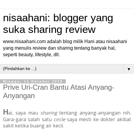
nisaahani: blogger yang
suka sharing review
www.nisaahani.com adalah blog milik Hani atau nisaahani
yang menulis review dan sharing tentang banyak hal,
seperti beauty, lifestyle, dll.
▼
Minggu, 13 Oktober 2019
Prive Uri-Cran Bantu Atasi Anyang-
Anyangan
H
ai, saya mau
sharing
tentang anyang-anyangan nih.
Gara-gara salah satu
circle
saya mesti ke dokter akibat
sakit ketika buang air kecil.