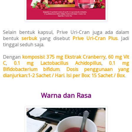
Selain bentuk kapsul, Prive Uri-Cran juga ada dalam
bentuk
serbuk
yang disebut
Prive Uri-Cran Plus
. Jadi
tinggal seduh saja.
Dengan
komposisi
: 375 mg
Ekstrak Cranberry
,
60 mg Vit
C
,
0.1 mg Lactobacillus Achidopillus
,
0.1 mg
Bifidobacterium bifidum
.
Dosis penggunaan yang
dianjurkan:
1-2 Sachet / Hari
.
I
si per Box
: 15 Sachet / Box
.
Warna dan Rasa