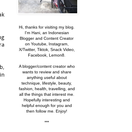
ak
Hi, thanks for visiting my blog.
I'm Hani, an Indonesian
ng
Blogger and Content Creator
ra
on Youtube, Instagram,
X/Twitter, Tiktok, Snack Video,
Facebook, Lemon8.
b,
A blogger/content creator
who
wants to review and share
in
anything useful about
technique, lifestyle, beauty,
fashion, health, travelling, and
all the things that interest me
.
Hopefully interesting and
helpful enough
for you and
then follow me. Enjoy!
***