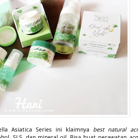
lla Asiatica Series ini klaimnya
best natural ac
hol, SLS, dan mineral oil. Bisa buat perawatan
acn