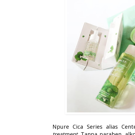
Npure Cica Series alias Cente
treatment.
Tanpa paraben, alko