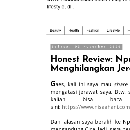
lifestyle, dll.
Beauty
Health
Fashion
Lifestyle
F
Selasa, 03 November 2020
Honest Review: Npu
Menghilangkan Jer
G
aes, kali ini saya mau
share
mengatasi jerawat saya. Btw, 
kalian bisa bac
sini:
https://www.nisaahani.com
Dan, alasan saya beralih
ke Np
mengandung Cica. Jadi, saya pen