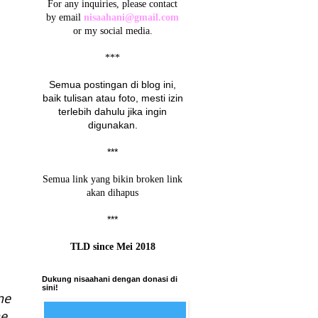
For any inquiries, please contact
by email
nisaahani@gmail.com
or my social media.
***
Semua postingan di blog ini,
baik tulisan atau foto, mesti izin
terlebih dahulu jika ingin
digunakan.
***
Semua link yang bikin broken link
akan dihapus
***
TLD since Mei 2018
Dukung nisaahani dengan donasi di
sini!
ne
e,