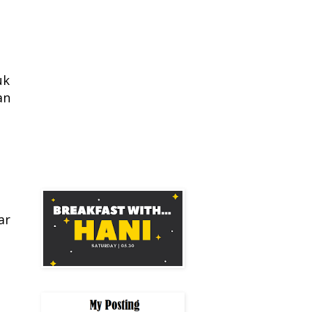
uk
an
ar