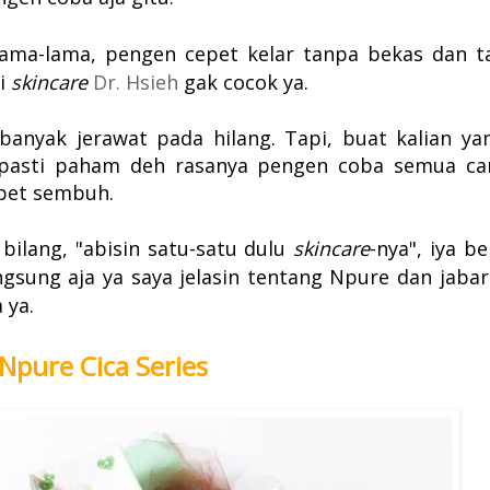
lama-lama, pengen cepet kelar tanpa bekas dan t
i
skincare
Dr. Hsieh
gak cocok ya.
 banyak jerawat pada hilang. Tapi, buat kalian ya
t pasti paham deh rasanya pengen coba semua ca
pet sembuh.
bilang, "abisin satu-satu dulu
skincare
-nya", iya be
ngsung aja ya saya jelasin tentang Npure dan jabar
 ya.
Npure Cica Series