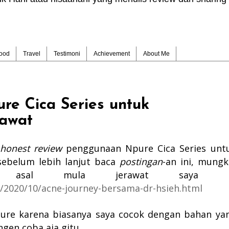
ood
Travel
Testimoni
Achievement
About Me
re Cica Series untuk
awat
 honest review
penggunaan Npure Cica Series unt
sebelum lebih lanjut baca
postingan
-an ini, mungk
a asal mula jerawat saya d
/2020/10/acne-journey-bersama-dr-hsieh.html
ure karena biasanya saya cocok dengan bahan ya
gen coba aja gitu.