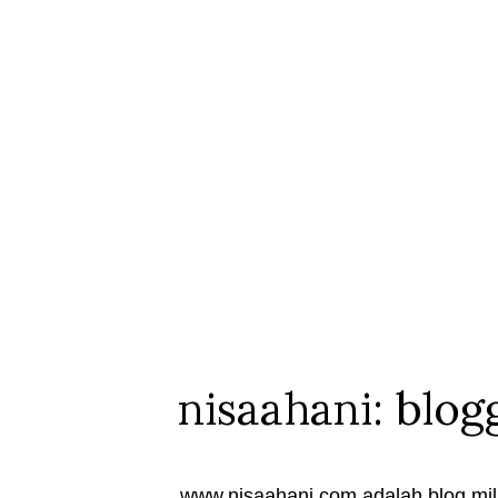
nisaahani: blog
www.nisaahani.com adalah blog mili