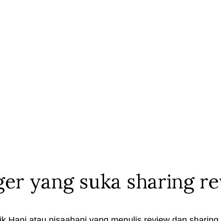
ger yang suka sharing r
k Hani atau nisaahani yang menulis review dan sharing t