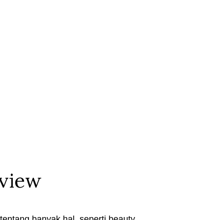
eview
entang banyak hal, seperti beauty,