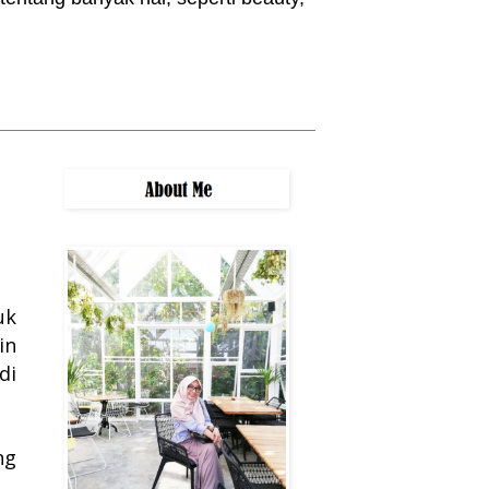
uk
in
i
ng