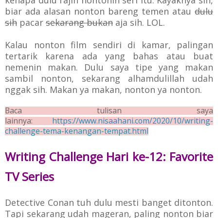
biar ada alasan nonton bareng temen atau
dulu
sih
pacar
sekarang bukan
aja sih. LOL.
Kalau nonton film sendiri di kamar, palingan
tertarik karena ada yang bahas atau buat
nemenin makan. Dulu saya tipe yang makan
sambil nonton, sekarang alhamdulillah udah
nggak sih. Makan ya makan, nonton ya nonton.
Baca tulisan saya
lainnya:
https://www.nisaahani.com/2020/10/writing-
challenge-tema-kenangan-tempat.html
Writing Challenge Hari ke-12: Favorite
TV Series
Detective Conan tuh dulu mesti banget ditonton.
Tapi sekarang udah mageran, paling nonton biar