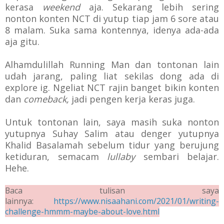
kerasa
weekend
aja. Sekarang lebih sering
nonton konten NCT di yutup tiap jam 6 sore atau
8 malam. Suka sama kontennya, idenya ada-ada
aja gitu.
Alhamdulillah Running Man dan tontonan lain
udah jarang, paling liat sekilas dong ada di
explore ig. Ngeliat NCT rajin banget bikin konten
dan
comeback,
jadi pengen kerja keras juga.
Untuk tontonan lain, saya masih suka nonton
yutupnya Suhay Salim atau denger yutupnya
Khalid Basalamah sebelum tidur yang berujung
ketiduran, semacam
lullaby
sembari belajar.
Hehe.
Baca tulisan saya
lainnya:
https://www.nisaahani.com/2021/01/writing-
challenge-hmmm-maybe-about-love.html