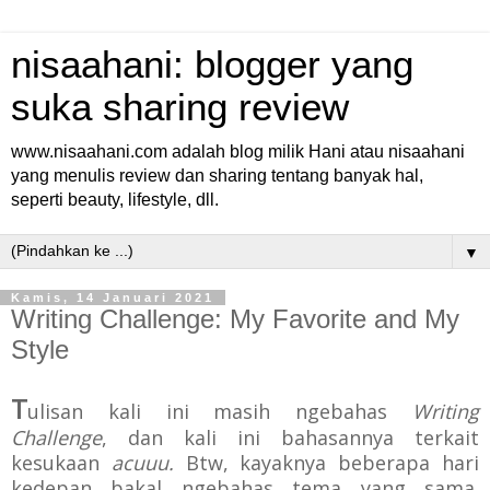
nisaahani: blogger yang
suka sharing review
www.nisaahani.com adalah blog milik Hani atau nisaahani
yang menulis review dan sharing tentang banyak hal,
seperti beauty, lifestyle, dll.
▼
Kamis, 14 Januari 2021
Writing Challenge: My Favorite and My
Style
T
ulisan kali ini masih ngebahas
Writing
Challenge
, dan kali ini bahasannya terkait
kesukaan
acuuu.
Btw, kayaknya beberapa hari
kedepan bakal ngebahas tema yang sama.