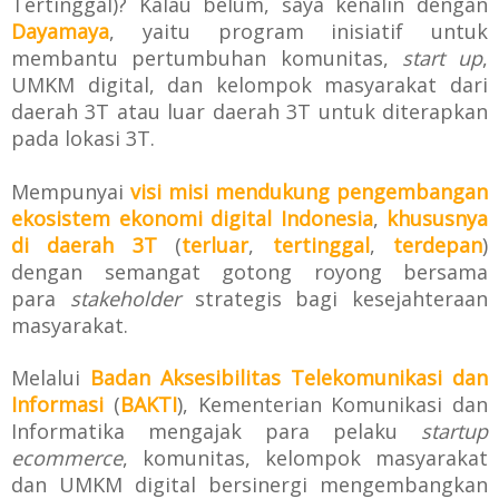
Tertinggal)? Kalau belum, saya kenalin dengan
Dayamaya
, yaitu
program inisiatif untuk
membantu pertumbuhan komunitas,
start up
,
UMKM digital, dan kelompok masyarakat dari
daerah 3T atau luar daerah 3T untuk diterapkan
pada lokasi 3T.
Mempunyai
visi misi m
endukung pengembangan
ekosistem ekonomi digital Indonesia
,
khususnya
di daerah 3T
(
terluar
,
tertinggal
,
terdepan
)
dengan semangat gotong royong bersama
para
stakeholder
strategis bagi kesejahteraan
masyarakat.
Melalui
Badan Aksesibilitas Telekomunikasi dan
Informasi
(
BAKTI
),
Kementerian Komunikasi dan
Informatika
mengajak para pelaku
startup
ecommerce
, komunitas, kelompok masyarakat
dan UMKM
digital bersinergi mengembangkan