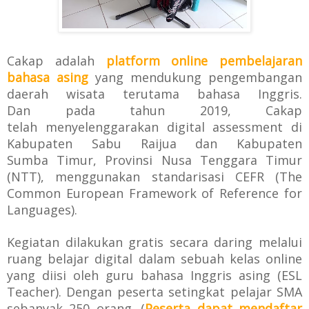
Cakap adalah
platform online pembelajaran
bahasa asing
yang
mendukung pengembangan
daerah wisata
terutama bahasa Inggris.
Dan
pada tahun 2019, Cakap
telah
menyelenggarakan digital assessment di
Kabupaten Sabu Raijua dan Kabupaten
Sumba
Timur, Provinsi Nusa Tenggara Timur
(NTT), menggunakan standarisasi CEFR (The
Common
European Framework of Reference for
Languages).
Kegiatan dilakukan gratis secara daring melalui
ruang belajar
digital dalam sebuah kelas online
yang diisi oleh guru bahasa Inggris asing (ESL
Teacher). Dengan p
eserta setingkat
pelajar SMA
sebanyak 250 orang. (
P
eserta dapat mendaftar