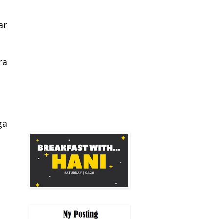
ar
ra
ga