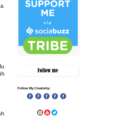
a.
lu
ih
Follow My Creativity:
ah