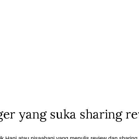
ger yang suka sharing r
k Hani atau nisaahani yang menulis review dan sharing t