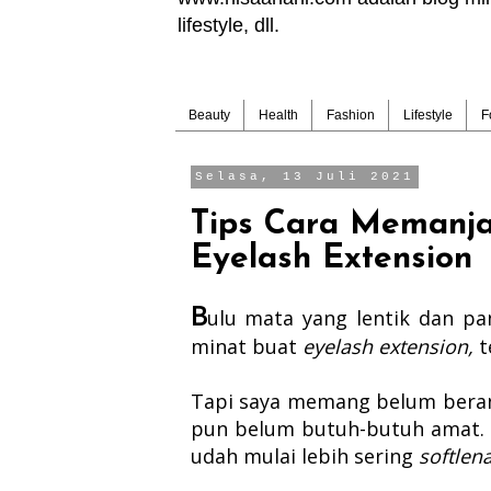
lifestyle, dll.
Beauty
Health
Fashion
Lifestyle
F
Selasa, 13 Juli 2021
Tips Cara Memanj
Eyelash Extension
B
ulu mata yang lentik dan p
minat buat
eyelash extension,
t
Tapi saya memang belum berani.
pun belum butuh-butuh amat. 
udah mulai lebih sering
softlen