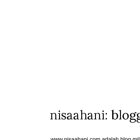
nisaahani: blog
www.nisaahani.com adalah blog mili