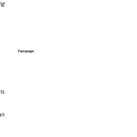
ng
Fanspage
is
an