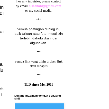
For any inquiries, please contact
in
by email
nisaahani@gmail.com
or my social media.
di
***
Semua postingan di blog ini,
di
baik tulisan atau foto, mesti izin
terlebih dahulu jika ingin
digunakan.
***
Semua link yang bikin broken link
a,
akan dihapus
lu
***
TLD since Mei 2018
e.
t.
Dukung nisaahani dengan donasi di
sini!