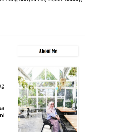
ng
sa
ni