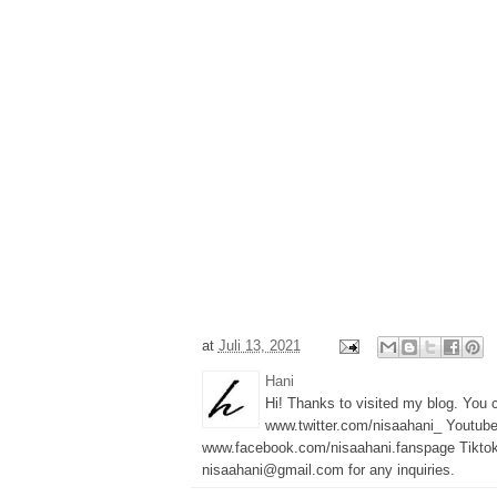
at
Juli 13, 2021
Hani
Hi! Thanks to visited my blog. You
www.twitter.com/nisaahani_ Youtub
www.facebook.com/nisaahani.fanspage Tiktok
nisaahani@gmail.com for any inquiries.