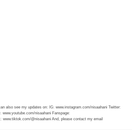
 can also see my updates on: IG: www.instagram.com/nisaahani Twitter:
e: www.youtube.com/nisaahani Fanspage:
: www.tiktok.com/@nisaahani And, please contact my email