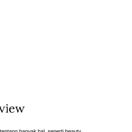
eview
entang banyak hal, seperti beauty,