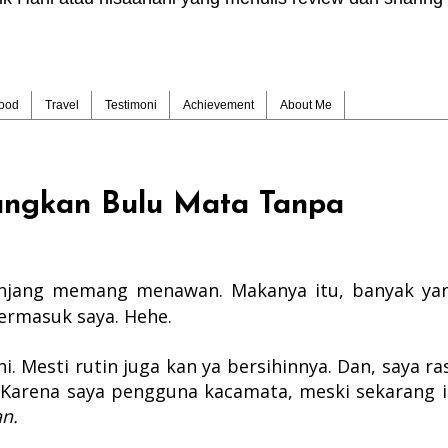
ood
Travel
Testimoni
Achievement
About Me
angkan Bulu Mata Tanpa
anjang memang menawan. Makanya itu, banyak ya
ermasuk saya. Hehe.
 Mesti rutin juga kan ya bersihinnya. Dan, saya ra
Karena saya pengguna kacamata, meski sekarang i
an.