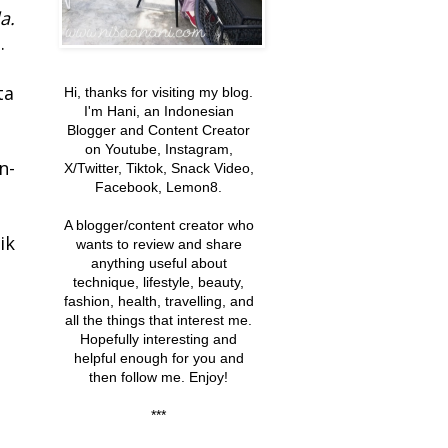
a.
.
ta
Hi, thanks for visiting my blog.
I'm Hani, an Indonesian
Blogger and Content Creator
on Youtube, Instagram,
n-
X/Twitter, Tiktok, Snack Video,
Facebook, Lemon8.
A blogger/content creator
who
ik
wants to review and share
anything useful about
technique, lifestyle, beauty,
fashion, health, travelling, and
all the things that interest me
.
Hopefully interesting and
helpful enough
for you and
:
then follow me. Enjoy!
***