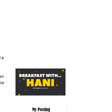
ra
an
me