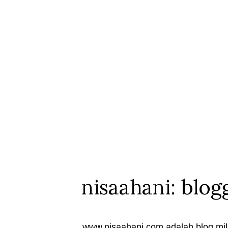
nisaahani: blog
www.nisaahani.com adalah blog mili