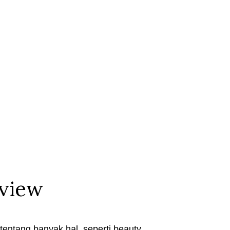
eview
entang banyak hal, seperti beauty,