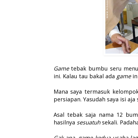
Game
tebak bumbu seru menuru
ini. Kalau tau bakal ada
game
in
Mana saya termasuk kelompok
persiapan. Yasudah saya isi aja 
Asal tebak saja nama 12 bum
hasilnya
sesuatuh
sekali. Pada
Gak apa, game kedua usaha lag