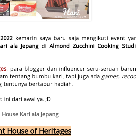
 2022
kemarin saya baru saja mengikuti event ya
ari ala Jepang
di
Almond Zucchini Cooking Studi
ges
, para blogger dan influencer seru-seruan baren
lam tentang bumbu kari, tapi juga ada
games, recoo
g tentunya bertabur hadiah.
 ini dari awal ya. ;D
House Kari ala Jepang
nt House of Heritages