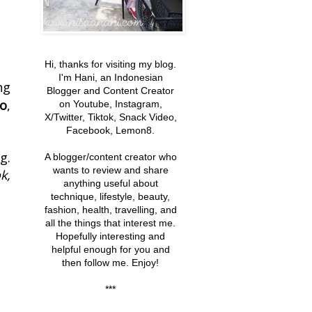
Hi, thanks for visiting my blog.
I'm Hani, an Indonesian
ng
Blogger and Content Creator
o
,
on Youtube, Instagram,
X/Twitter, Tiktok, Snack Video,
Facebook, Lemon8.
g.
A blogger/content creator
who
wants to review and share
k,
anything useful about
technique, lifestyle, beauty,
fashion, health, travelling, and
all the things that interest me
.
Hopefully interesting and
helpful enough
for you and
then follow me. Enjoy!
***