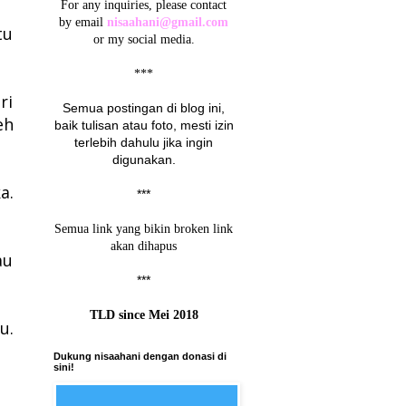
For any inquiries, please contact
by email
nisaahani@gmail.com
tu
or my social media.
***
ri
Semua postingan di blog ini,
eh
baik tulisan atau foto, mesti izin
terlebih dahulu jika ingin
digunakan.
a.
***
Semua link yang bikin broken link
akan dihapus
au
***
TLD since Mei 2018
u.
Dukung nisaahani dengan donasi di
sini!