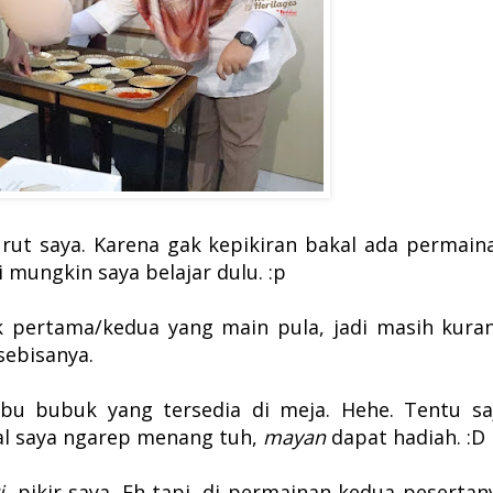
t saya. Karena gak kepikiran bakal ada permain
i mungkin saya belajar dulu. :p
 pertama/kedua yang main pula, jadi masih kura
sebisanya.
bu bubuk yang tersedia di meja. Hehe.
Tentu sa
hal saya ngarep menang tuh,
mayan
dapat hadiah. :D
i
, pikir saya.
Eh tapi, di permainan
kedua
pesertan