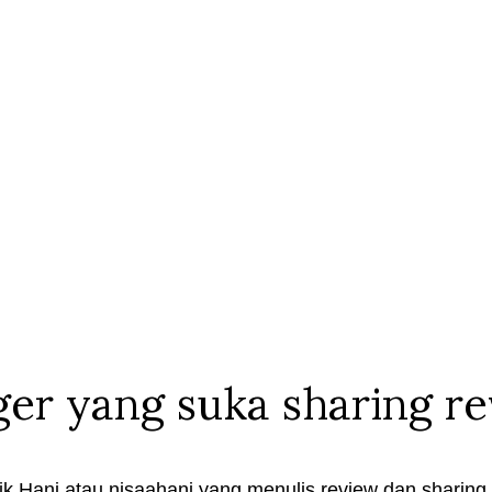
ger yang suka sharing r
k Hani atau nisaahani yang menulis review dan sharing t