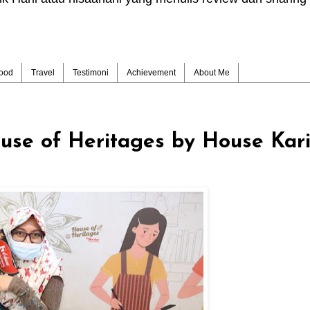
ood
Travel
Testimoni
Achievement
About Me
use of Heritages by House Kar